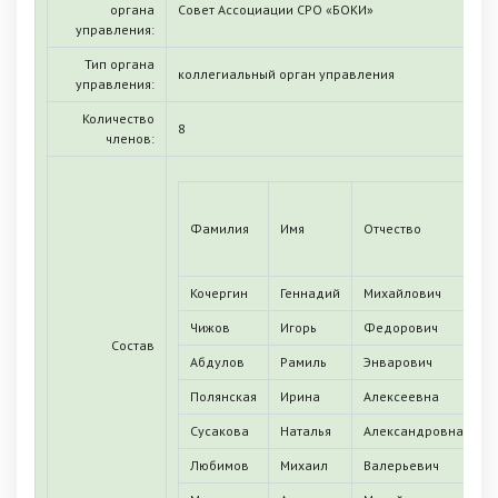
органа
Совет Ассоциации СРО «БОКИ»
управления:
Тип органа
коллегиальный орган управления
управления:
Количество
8
членов:
Д
Фамилия
Имя
Отчество
и
Кочергин
Геннадий
Михайлович
2
Чижов
Игорь
Федорович
3
Состав
Абдулов
Рамиль
Энварович
3
Полянская
Ирина
Алексеевна
0
Сусакова
Наталья
Александровна
0
Любимов
Михаил
Валерьевич
0