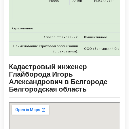
Мороз
Антон
Михайлович
0
Страхование
Способ страхования:
Коллективное
Наименование страховой организации
ООО «Британский Страхов
(страховщика):
Кадастровый инженер
Глайборода Игорь
Александрович в Белгороде
Белгородская область