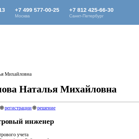
ья Михайловна
мова Наталья Михайловна
🌐
регистрации
🌐
решение
тровый инженер
трового учета