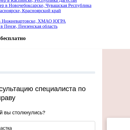
ер в Каспийске, Республика Дагестан
р в Новочебоксарске, Чувашская Республика
асноярске, Красноярский край
 в Нижневартовске, ХМАО ЮГРА
в Пензе, Пензенская область
 бесплатно