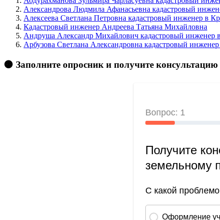
Абдурахманова Зульмира Чарласуевна кадастровый инжен
Александрова Людмила Афанасьевна кадастровый инжене
Алексеева Светлана Петровна кадастровый инженер в Кр
Кадастровый инженер Андреева Татьяна Михайловна
Андруша Александр Михайлович кадастровый инженер
Арбузова Светлана Александровна кадастровый инженер 
🟠 Заполните опросник и получите консультацию