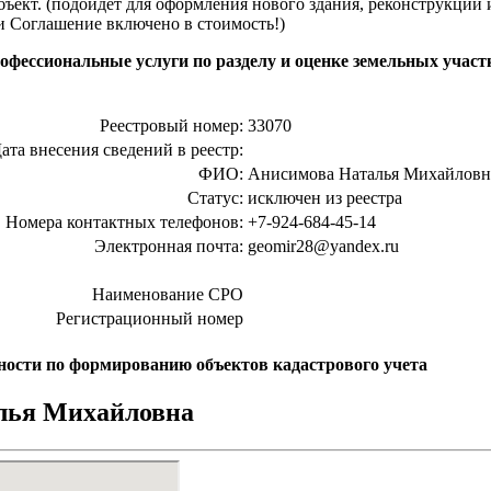
бъект. (подойдёт для оформления нового здания, реконструкци
и Соглашение включено в стоимость!)
ессиональные услуги по разделу и оценке земельных участк
Реестровый номер:
33070
ата внесения сведений в реестр:
ФИО:
Анисимова Наталья Михайловн
Статус:
исключен из реестра
Номера контактных телефонов:
+7-924-684-45-14
Электронная почта:
geomir28@yandex.ru
Наименование СРО
Регистрационный номер
ости по формированию объектов кадастрового учета
лья Михайловна