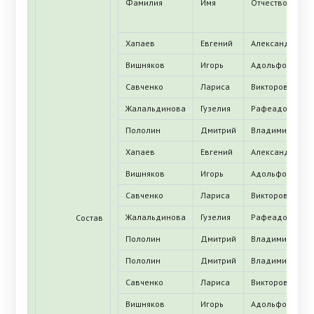
Фамилия
Имя
Отчество
Хапаев
Евгений
Александрович
Вишняков
Игорь
Адольфович
Савченко
Лариса
Викторовна
Жалальдинова
Гузелия
Рафеадовна
Пололин
Дмитрий
Владимирович
Хапаев
Евгений
Александрович
Вишняков
Игорь
Адольфович
Савченко
Лариса
Викторовна
Жалальдинова
Гузелия
Рафеадовна
Состав
Пололин
Дмитрий
Владимирович
Пололин
Дмитрий
Владимирович
Савченко
Лариса
Викторовна
Вишняков
Игорь
Адольфович