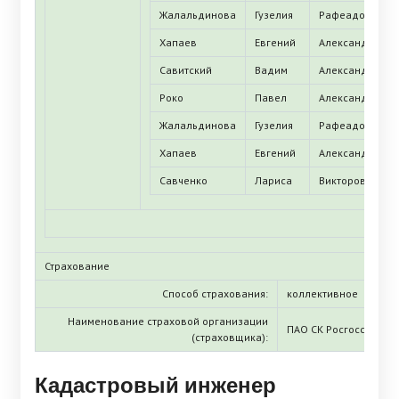
Жалальдинова
Гузелия
Рафеадовна
Хапаев
Евгений
Александрович
Савитский
Вадим
Александрович
Роко
Павел
Александрович
Жалальдинова
Гузелия
Рафеадовна
Хапаев
Евгений
Александрович
Савченко
Лариса
Викторовна
Страхование
Способ страхования:
коллективное
Наименование страховой организации
ПАО СК Росгосстрах
(страховщика):
Кадастровый инженер