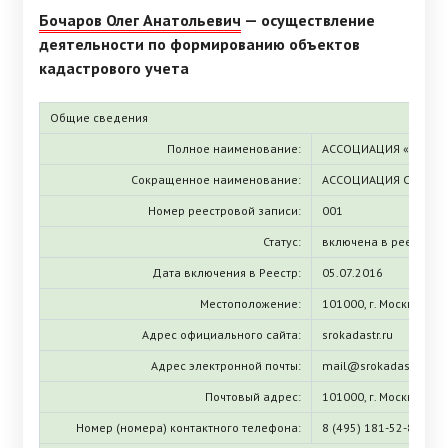
Бочаров Олег Анатольевич
— осуществление
деятельности по формированию объектов
кадастрового учета
Общие сведения
Полное наименование:
АССОЦИАЦИЯ «СОЮЗ 
Сокращенное наименование:
АССОЦИАЦИЯ СКИ
Номер реестровой записи:
001
Статус:
включена в реестр
Дата включения в Реестр:
05.07.2016
Местоположение:
101000, г. Москва, Гус
Адрес официального сайта:
srokadastr.ru
Адрес электронной почты:
mail@srokadastr.ru
Почтовый адрес:
101000, г. Москва, Гус
Номер (номера) контактного телефона:
8 (495) 181-52-83, 8 (