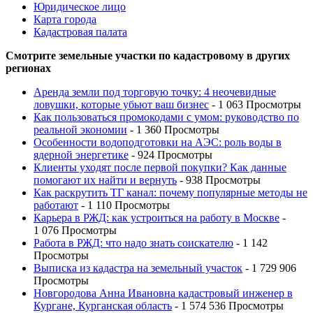
Юридическое лицо
Карта города
Кадастровая палата
Смотрите земельные участки по кадастровому в других
регионах
Аренда земли под торговую точку: 4 неочевидные
ловушки, которые убьют ваш бизнес
- 1 063 Просмотры
Как пользоваться промокодами с умом: руководство по
реальной экономии
- 1 360 Просмотры
Особенности водоподготовки на АЭС: роль воды в
ядерной энергетике
- 924 Просмотры
Клиенты уходят после первой покупки? Как данные
помогают их найти и вернуть
- 938 Просмотры
Как раскрутить ТГ канал: почему популярные методы не
работают
- 1 110 Просмотры
Карьера в РЖД: как устроиться на работу в Москве
-
1 076 Просмотры
Работа в РЖД: что надо знать соискателю
- 1 142
Просмотры
Выписка из кадастра на земельный участок
- 1 729 906
Просмотры
Новгородова Анна Ивановна кадастровый инженер в
Кургане, Курганская область
- 1 574 536 Просмотры