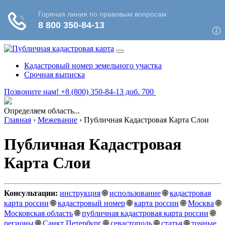
Кадастровый номер земельного участка
Срочная выписка
Позвоните нам! +8 (800) 350-84-13 доб. 700
Определяем область...
Главная
›
Межевание
›
Публичная Кадастровая Карта Слои
Публичная Кадастровая
Карта Слои
Консультации:
инструкция
🌐
использование
🌐
кадастровая
карта россии
🌐
кадастровый номер
🌐
карта россии
🌐
Москва
🌐
Московская область
🌐
публичная кадастровая карта россии
🌐
регионы
🌐
Санкт Петербург
🌐
севастополь
🌐
статья
🌐
точные