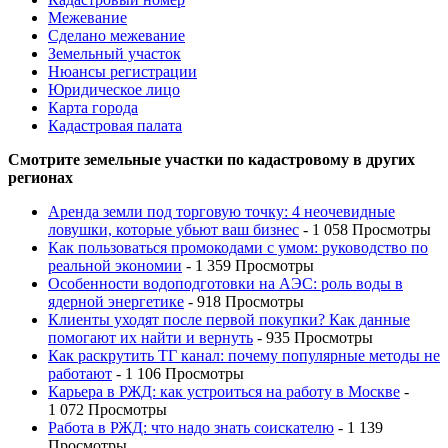
Межевание
Сделано межевание
Земельный участок
Нюансы регистрации
Юридическое лицо
Карта города
Кадастровая палата
Смотрите земельные участки по кадастровому в других
регионах
Аренда земли под торговую точку: 4 неочевидные
ловушки, которые убьют ваш бизнес
- 1 058 Просмотры
Как пользоваться промокодами с умом: руководство по
реальной экономии
- 1 359 Просмотры
Особенности водоподготовки на АЭС: роль воды в
ядерной энергетике
- 918 Просмотры
Клиенты уходят после первой покупки? Как данные
помогают их найти и вернуть
- 935 Просмотры
Как раскрутить ТГ канал: почему популярные методы не
работают
- 1 106 Просмотры
Карьера в РЖД: как устроиться на работу в Москве
-
1 072 Просмотры
Работа в РЖД: что надо знать соискателю
- 1 139
Просмотры