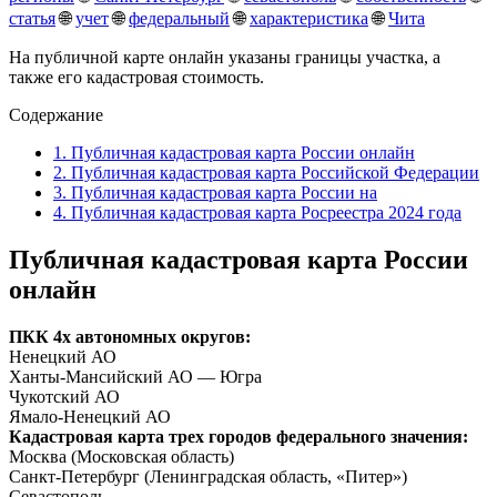
статья
🌐
учет
🌐
федеральный
🌐
характеристика
🌐
Чита
На публичной карте онлайн указаны границы участка, а
также его кадастровая стоимость.
Содержание
1.
Публичная кадастровая карта России онлайн
2.
Публичная кадастровая карта Российской Федерации
3.
Публичная кадастровая карта России на
4.
Публичная кадастровая карта Росреестра 2024 года
Публичная кадастровая карта России
онлайн
ПКК 4х автономных округов:
Ненецкий АО
Ханты-Мансийский АО — Югра
Чукотский АО
Ямало-Ненецкий АО
Кадастровая карта трех городов федерального значения:
Москва (Московская область)
Санкт-Петербург (Ленинградская область, «Питер»)
Севастополь