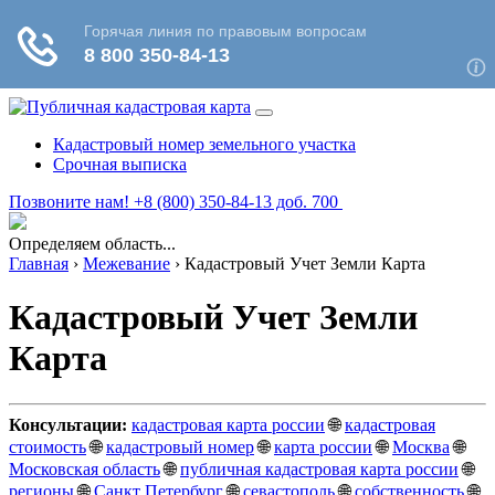
Кадастровый номер земельного участка
Срочная выписка
Позвоните нам! +8 (800) 350-84-13 доб. 700
Определяем область...
Главная
›
Межевание
›
Кадастровый Учет Земли Карта
Кадастровый Учет Земли
Карта
Консультации:
кадастровая карта россии
🌐
кадастровая
стоимость
🌐
кадастровый номер
🌐
карта россии
🌐
Москва
🌐
Московская область
🌐
публичная кадастровая карта россии
🌐
регионы
🌐
Санкт Петербург
🌐
севастополь
🌐
собственность
🌐