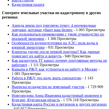
Карта города
Кадастровая палата
Смотрите земельные участки по кадастровому в других
регионах
Аренда земли под торговую точку: 4 неочевидные
ловушки, которые убьют ваш бизнес
- 1 065 Просмотры
Как пользоваться промокодами с умом: руководство по
реальной экономии
- 1 366 Просмотры
Особенности водоподготовки на АЭС: роль воды в
ядерной энергетике
- 931 Просмотры
Клиенты уходят после первой покупки? Как данные
помогают их найти и вернуть
- 940 Просмотры
Как раскрутить ТГ канал: почему популярные методы не
работают
- 1 111 Просмотры
Карьера в РЖД: как устроиться на работу в Москве
-
1 081 Просмотры
Работа в РЖД: что надо знать соискателю
- 1 143
Просмотры
Выписка из кадастра на земельный участок
- 1 729 909
Просмотры
Новгородова Анна Ивановна кадастровый инженер в
Кургане, Курганская область
- 1 576 218 Просмотры
Кадастровая карта России и регионов в других регионах
- 645 917 Просмотры