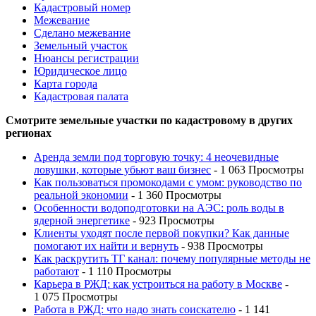
Кадастровый номер
Межевание
Сделано межевание
Земельный участок
Нюансы регистрации
Юридическое лицо
Карта города
Кадастровая палата
Смотрите земельные участки по кадастровому в других
регионах
Аренда земли под торговую точку: 4 неочевидные
ловушки, которые убьют ваш бизнес
- 1 063 Просмотры
Как пользоваться промокодами с умом: руководство по
реальной экономии
- 1 360 Просмотры
Особенности водоподготовки на АЭС: роль воды в
ядерной энергетике
- 923 Просмотры
Клиенты уходят после первой покупки? Как данные
помогают их найти и вернуть
- 938 Просмотры
Как раскрутить ТГ канал: почему популярные методы не
работают
- 1 110 Просмотры
Карьера в РЖД: как устроиться на работу в Москве
-
1 075 Просмотры
Работа в РЖД: что надо знать соискателю
- 1 141