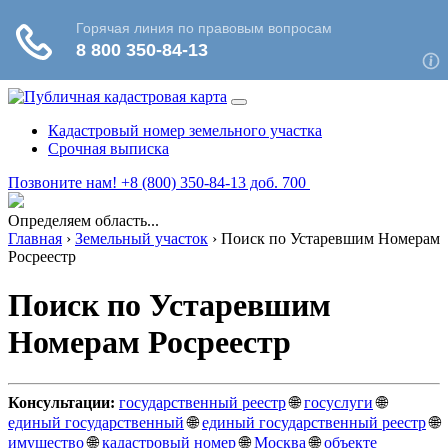
Кадастровый номер земельного участка
Срочная выписка
Позвоните нам! +8 (800) 350-84-13 доб. 700
Определяем область...
Главная
›
Земельный участок
›
Поиск по Устаревшим Номерам
Росреестр
Поиск по Устаревшим
Номерам Росреестр
Консультации:
государственный реестр
🌐
госуслуги
🌐
единый государственный
🌐
единый государственный реестр
🌐
имущество
🌐
кадастровый номер
🌐
Москва
🌐
объекте