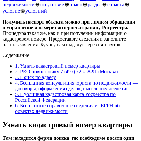
недвижимости
🌐
отсутствие
🌐
право
🌐
раздел
🌐
справка
🌐
условие
🌐
условный
Получить паспорт объекта можно при личном обращении
в управление или через интернет-страницу Росреестра.
Процедура такая же, как и при получении информации о
кадастровом номере. Предоставьте сведения и заполните
бланк заявления. Бумагу вам выдадут через пять суток.
Содержание
1.
Узнать кадастровый номер квартиры
2.
PRO новостройку 7 (495) 725-58-91 (Москва)
3.
Поиск по адресу
4.
Бесплатная консультация юриста по недвижимости —
договоры, оформления сделок, выселение/заселение
5.
Публичная кадастровая карта Росреестра по
Российской Федерации
6.
Бесплатные справочные сведения из ЕГРН об
объектах недвижимости
Узнать кадастровый номер квартиры
Там находится форма поиска, где необходимо ввести один