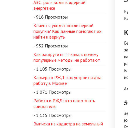
д
АЭС: роль воды в ядерной
энергетике
Б
- 916 Просмотры
К
Клиенты уходят после первой
К
покупки? Как данные помогают их
найти и вернуть
В
- 932 Просмотры
з
Как раскрутить ТГ канал: почему
к
популярные методы не работают
р
- 1 105 Просмотры
В
и
Карьера в РЖД: как устроиться на
работу в Москве
А
- 1 071 Просмотры
5
Работа в РЖД: что надо знать
соискателю
З
- 1 135 Просмотры
(
Выписка из кадастра на земельный
Р