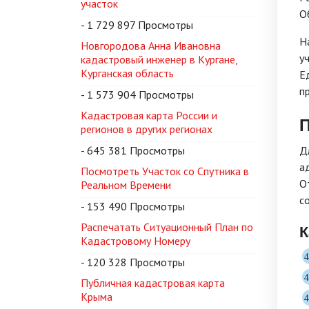
участок
О
- 1 729 897 Просмотры
Н
Новгородова Анна Ивановна
у
кадастровый инженер в Кургане,
Курганская область
Е
п
- 1 573 904 Просмотры
Кадастровая карта России и
П
регионов в других регионах
- 645 381 Просмотры
Д
а
Посмотреть Участок со Спутника в
О
Реальном Времени
с
- 153 490 Просмотры
Распечатать Ситуационный План по
К
Кадастровому Номеру
- 120 328 Просмотры
Публичная кадастровая карта
Крыма