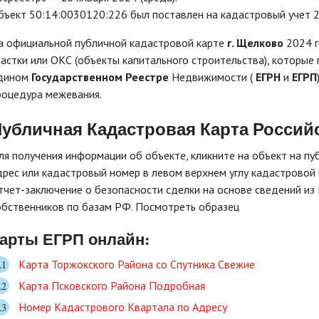
бъект 50:14:0030120:226 был поставлен на кадастровый учет 22
а официальной публичной кадастровой карте
г. Щелково
2024 г
частки или ОКС (объекты капитального строительства), которые
дином
Государственном Реестре
Недвижимости (
ЕГРН
и
ЕГРП
роцедура межевания.
убличная Кадастровая Карта Россий
ля получения информации об объекте, кликните на объект на пу
дрес или кадастровый номер в левом верхнем углу кадастровой 
тчет-заключение о безопасности сделки на основе сведений из 
обственников по базам РФ. Посмотреть образец
арты ЕГРП онлайн:
Карта Торжокского Района со Спутника Свежие
Карта Псковского Района Подробная
Номер Кадастрового Квартала по Адресу