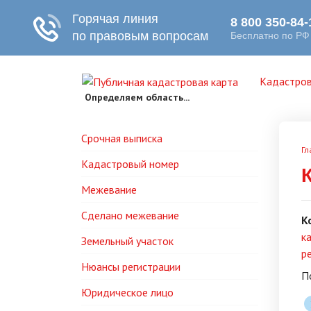
Кадастров
Определяем область...
Срочная выписка
Гл
Кадастровый номер
Межевание
Сделано межевание
К
к
Земельный участок
р
Нюансы регистрации
П
Юридическое лицо