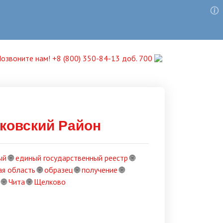
озвоните нам! +8 (800) 350-84-13 доб. 700
ковский Район
ый
🌐
единый государственный реестр
🌐
я область
🌐
образец
🌐
получение
🌐
🌐
Чита
🌐
Щелково