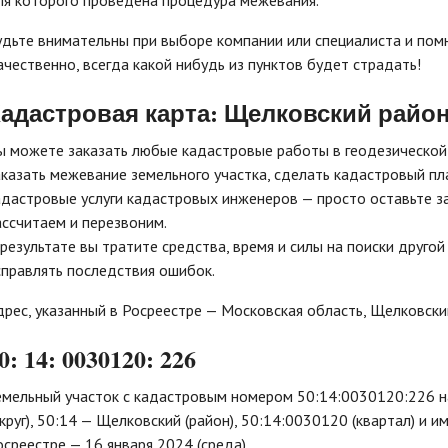
ля которого проведена процедура межевания.
удьте внимательны при выборе компании или специалиста и пом
ачественно, всегда какой нибудь из пунктов будет страдать!
адастровая карта: Щелковский район
ы можете заказать любые кадастровые работы в геодезической 
аказать межевание земельного участка, сделать кадастровый пл
адастровые услуги кадастровых инженеров — просто оставьте зая
ассчитаем и перезвоним.
 результате вы тратите средства, время и силы на поиски друго
справлять последствия ошибок.
дрес, указанный в Росреестре — Московская область, Щелковский
0: 14: 0030120: 226
емельный участок с кадастровым номером 50:14:0030120:226 н
округ), 50:14 — Щелковский (район), 50:14:0030120 (квартал) и 
осреестре — 16 января 2024 (среда).