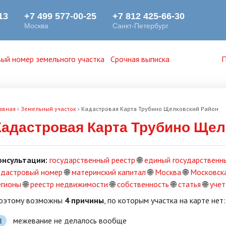
ый номер земельного участка
Срочная выписка
П
авная
›
Земельный участок
›
Кадастровая Карта Трубино Щелковский Район
Кадастровая Карта Трубино Щел
онсультации:
государственный реестр
🌐
единый государственн
адастровый номер
🌐
материнский капитал
🌐
Москва
🌐
Московска
егионы
🌐
реестр недвижимости
🌐
собственность
🌐
статья
🌐
учет
оэтому возможны
4 причины
, по которым участка на карте нет:
межевание не делалось вообще