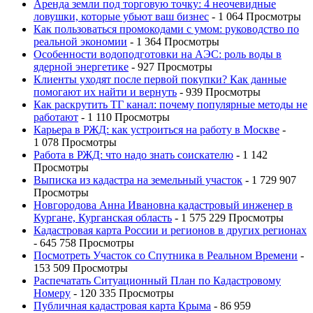
Аренда земли под торговую точку: 4 неочевидные
ловушки, которые убьют ваш бизнес
- 1 064 Просмотры
Как пользоваться промокодами с умом: руководство по
реальной экономии
- 1 364 Просмотры
Особенности водоподготовки на АЭС: роль воды в
ядерной энергетике
- 927 Просмотры
Клиенты уходят после первой покупки? Как данные
помогают их найти и вернуть
- 939 Просмотры
Как раскрутить ТГ канал: почему популярные методы не
работают
- 1 110 Просмотры
Карьера в РЖД: как устроиться на работу в Москве
-
1 078 Просмотры
Работа в РЖД: что надо знать соискателю
- 1 142
Просмотры
Выписка из кадастра на земельный участок
- 1 729 907
Просмотры
Новгородова Анна Ивановна кадастровый инженер в
Кургане, Курганская область
- 1 575 229 Просмотры
Кадастровая карта России и регионов в других регионах
- 645 758 Просмотры
Посмотреть Участок со Спутника в Реальном Времени
-
153 509 Просмотры
Распечатать Ситуационный План по Кадастровому
Номеру
- 120 335 Просмотры
Публичная кадастровая карта Крыма
- 86 959