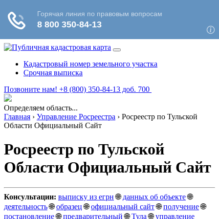
Кадастровый номер земельного участка
Срочная выписка
Позвоните нам! +8 (800) 350-84-13 доб. 700
Определяем область...
Главная
›
Управление Росреестра
›
Росреестр по Тульской
Области Официальный Сайт
Росреестр по Тульской
Области Официальный Сайт
Консультации:
выписку из егрн
🌐
данных об объекте
🌐
деятельность
🌐
образец
🌐
официальный сайт
🌐
получение
🌐
постановление
🌐
предварительный
🌐
Тула
🌐
управление