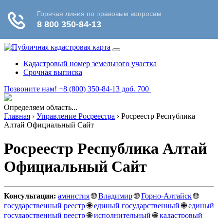
Кадастровый номер земельного участка
Срочная выписка
Позвоните нам! +8 (800) 350-84-13 доб. 700
Определяем область...
Главная
›
Управление Росреестра
›
Росреестр Республика
Алтай Официальный Сайт
Росреестр Республика Алтай
Официальный Сайт
Консультации:
амнистия
🌐
Владимир
🌐
Горно-Алтайск
🌐
государственный реестр
🌐
единый государственный
🌐
единый
государственный реестр
🌐
исполнительный
🌐
кадастровый