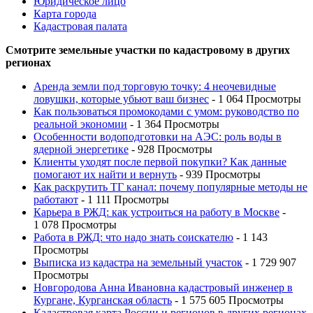
Юридическое лицо
Карта города
Кадастровая палата
Смотрите земельные участки по кадастровому в других
регионах
Аренда земли под торговую точку: 4 неочевидные
ловушки, которые убьют ваш бизнес
- 1 064 Просмотры
Как пользоваться промокодами с умом: руководство по
реальной экономии
- 1 364 Просмотры
Особенности водоподготовки на АЭС: роль воды в
ядерной энергетике
- 928 Просмотры
Клиенты уходят после первой покупки? Как данные
помогают их найти и вернуть
- 939 Просмотры
Как раскрутить ТГ канал: почему популярные методы не
работают
- 1 111 Просмотры
Карьера в РЖД: как устроиться на работу в Москве
-
1 078 Просмотры
Работа в РЖД: что надо знать соискателю
- 1 143
Просмотры
Выписка из кадастра на земельный участок
- 1 729 907
Просмотры
Новгородова Анна Ивановна кадастровый инженер в
Кургане, Курганская область
- 1 575 605 Просмотры
Кадастровая карта России и регионов в других регионах