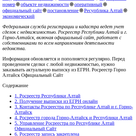
номер
🌐
объекте недвижимости
🌐
оперативный
🌐
официальный сайт
🌐
постановление
🌐
Ресупблика Алтай
🌐
экономический
Федеральная служба регистрации и кадастра ведет учет
сделок с недвижимостью. Росреестр Республики Алтай и г.
Горно-Алтайск, включая официальный сайт, работает с
собственниками по всем направлениям деятельности
ведомства.
Информация обновляется и пополняется регулярно. Перед
проведением сделки с любой недвижимостью, нужно
заказывать актуальную выписку из ЕГРН. Росреестр Горно
Алтайск Официальный Сайт
Содержание
1.
Росреестр Республики Алтай
2.
Получение выписки из ЕГРН онлайн
3.
Контакты Росреестра по Республике Алтай и г. Горно-
Алтайск
4.
Росреестр города Горно-Алтайск и Республики Алтай
5.
Управление Росреестра по Республике Алтай
Официальный Сайт
6.
Росреестр запись закреплена