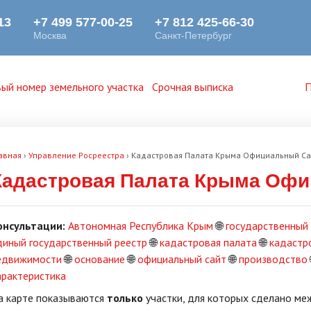
ый номер земельного участка
Срочная выписка
П
авная
›
Управление Росреестра
›
Кадастровая Палата Крыма Официальный Са
Кадастровая Палата Крыма Оф
онсультации:
Автономная Республика Крым
🌐
государственный
диный государственный реестр
🌐
кадастровая палата
🌐
кадастр
едвижимости
🌐
основание
🌐
официальный сайт
🌐
производство
арактеристика
а карте показываются
только
участки, для которых сделано меж