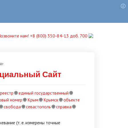
озвоните нам! +8 (800) 350-84-13 доб. 700
йт
ициальный Сайт
 реестр
🌐
единый государственный
🌐
овый номер
🌐
Крым
🌐
Крымск
🌐
объекте
🌐
свобода
🌐
севастополь
🌐
справка
🌐
евание (т. е. измерены точные