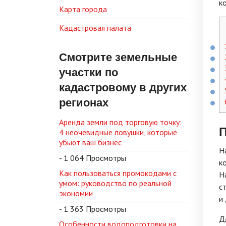
к
Карта города
Кадастровая палата
Смотрите земельные
участки по
кадастровому в других
регионах
Аренда земли под торговую точку:
П
4 неочевидные ловушки, которые
убьют ваш бизнес
Н
- 1 064 Просмотры
к
Как пользоваться промокодами с
Н
умом: руководство по реальной
с
экономии
и
- 1 363 Просмотры
Д
Особенности водоподготовки на