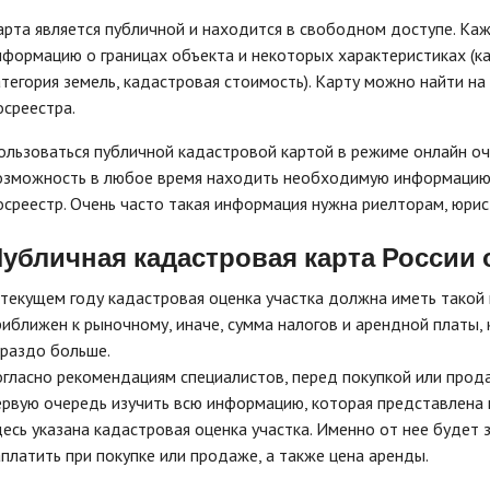
арта является публичной и находится в свободном доступе. Ка
нформацию о границах объекта и некоторых характеристиках (ка
атегория земель, кадастровая стоимость). Карту можно найти на 
осреестра.
ользоваться публичной кадастровой картой в режиме онлайн оч
озможность в любое время находить необходимую информацию о
осреестр. Очень часто такая информация нужна риелторам, юрис
убличная кадастровая карта России
 текущем году кадастровая оценка участка должна иметь такой
риближен к рыночному, иначе, сумма налогов и арендной платы,
ораздо больше.
огласно рекомендациям специалистов, перед покупкой или прода
ервую очередь изучить всю информацию, которая представлена на
десь указана кадастровая оценка участка. Именно от нее будет 
аплатить при покупке или продаже, а также цена аренды.