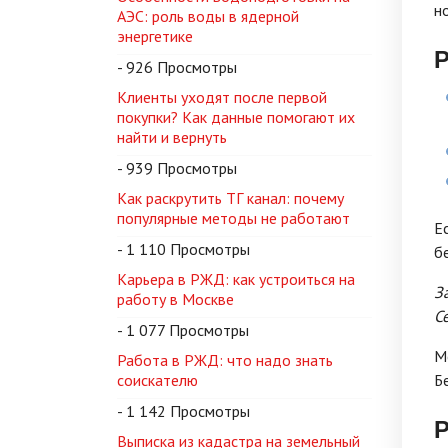
н
АЭС: роль воды в ядерной
энергетике
Р
- 926 Просмотры
Клиенты уходят после первой
покупки? Как данные помогают их
найти и вернуть
- 939 Просмотры
Как раскрутить ТГ канал: почему
популярные методы не работают
Е
- 1 110 Просмотры
б
Карьера в РЖД: как устроиться на
З
работу в Москве
С
- 1 077 Просмотры
М
Работа в РЖД: что надо знать
соискателю
Б
- 1 142 Просмотры
Р
Выписка из кадастра на земельный