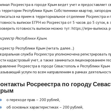
илиал Росреестра в городе Крым ведет учет и предоставляет с
а территории Республики Крым. Собственники квартир, загородн
аписаться на прием в территориальное отделение Росреестра и 
отовность выписки ЕГРН из Росреестра от 5 часов до 5 суток, в 
роверить готовность выписки можно тут: https://егрн-выписка. рф
осреестр Республики Крым.
осреестр Республики Крым (читать далее...)
едеральная служба Росреестра уполномочена регистрировать п
ести кадастровый учет, а также заниматься лицензированием ге
правление Росреестра в городе Севастополь и Республики Крым 
казывающий услуги по всем направлениям в рамках деятельност
онтакты Росреестра по городу Сева
Крым
о переходе прав – 200 рублей,
об основных характеристиках – 200 рублей,