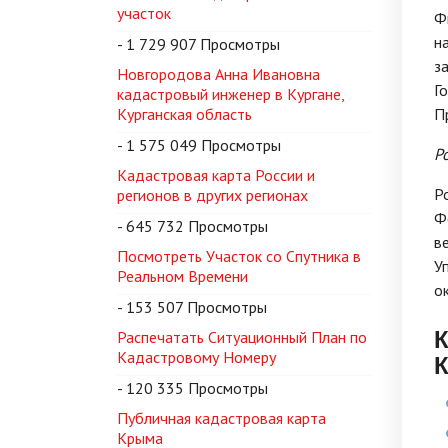
участок
Ф
н
- 1 729 907 Просмотры
з
Новгородова Анна Ивановна
Г
кадастровый инженер в Кургане,
Курганская область
П
- 1 575 049 Просмотры
Р
Кадастровая карта России и
Р
регионов в других регионах
Ф
- 645 732 Просмотры
в
Посмотреть Участок со Спутника в
У
Реальном Времени
о
- 153 507 Просмотры
К
Распечатать Ситуационный План по
Кадастровому Номеру
- 120 335 Просмотры
Публичная кадастровая карта
Крыма