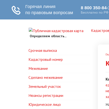
Кадастров
Определяем область...
Срочная выписка
Гл
Кадастровый номер
Межевание
Сделано межевание
К
е
Земельный участок
н
Нюансы регистрации
х
Юридическое лицо
Н