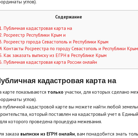
оординаты углов).
Содержание
1.
Публичная кадастровая карта на
2.
Росреестр Республики Крым и
3.
Росреестр города Севастополь и Республики Крым
4.
Контакты Росреестра по городу Севастополь и Республики Крым
5.
Как заказать выписку из ЕГРН в Республике Крым
6.
Публичная кадастровая карта России онлайн
убличная кадастровая карта на
а карте показываются
только
участки, для которых сделано меж
оординаты углов).
а публичной кадастровой карте вы можете найти любой земельн
троительства, который поставлен на кадастровый учет в Едины
 для которого проведена процедура межевания.
ля заказа
выписки из ЕГРН онлайн
, вам понадобится знать тол