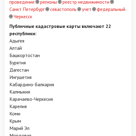
проведение
🌐
регионы
🌐
реестр недвижимости
🌐
Санкт Петербург
🌐
севастополь
🌐
учет
🌐
федеральный
🌐
Черкесск
Публичные кадастровые карты включают 22
республики:
Адыгея
Алтай
Башкортостан
Бурятия
Дагестан
Ингушетия
Кабардино-Балкария
Калмыкия
Карачаево-Черкесия
Карелия
Коми
Крым
Марий Эл
Мордовия