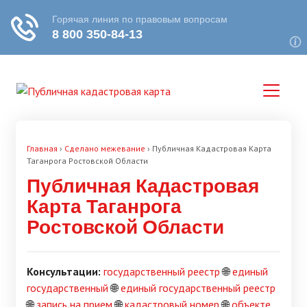
Главная
›
Сделано межевание
›
Публичная Кадастровая Карта
Таганрога Ростовской Области
Публичная Кадастровая
Карта Таганрога
Ростовской Области
Консультации:
государственный реестр
🌐
единый
государственный
🌐
единый государственный реестр
🌐
запись на прием
🌐
кадастровый номер
🌐
объекте