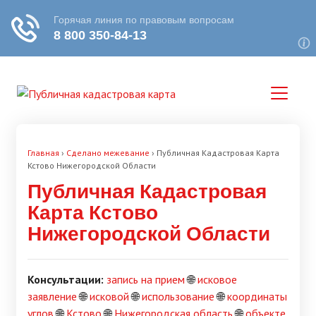
Главная
›
Сделано межевание
›
Публичная Кадастровая Карта
Кстово Нижегородской Области
Публичная Кадастровая
Карта Кстово
Нижегородской Области
Консультации:
запись на прием
🌐
исковое
заявление
🌐
исковой
🌐
использование
🌐
координаты
углов
🌐
Кстово
🌐
Нижегородская область
🌐
объекте