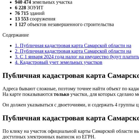
940 474
земельных участка
6 228
ЗОУИТ
76 715
зданий
13 553
сооружения
1 127
объектов незавершенного строительства
Содержание
1.
Публичная кадастровая карта Самарской области на
2.
Публичная кадастровая карта Самарской области на
3.
С 1 января 2024 года налог на имущество будут платить
4.
Кадастровый учет земельных участков
Публичная кадастровая карта Самарско
Адреса бывают сложные, поэтому точнее найти объект по када
На карте показываются
только
участки, для которых сделано м
Он должен указываться с двоеточиями, и содержать 4 группы 
Публичная кадастровая карта Самарско
По клику на участок официальной карты Самарской области вы 
доступных электронных выписок из ЕГРН.