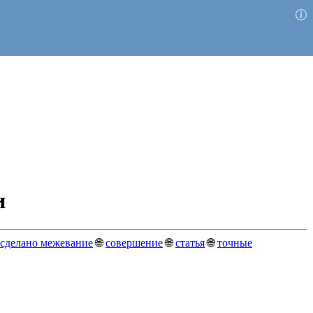
и
сделано межевание
🌐
совершение
🌐
статья
🌐
точные