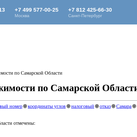
мости по Самарской Области
жимости по Самарской Област
овый номер
🌐
координаты углов
🌐
налоговый
🌐
отказ
🌐
Самара
🌐
бласти отмечены: