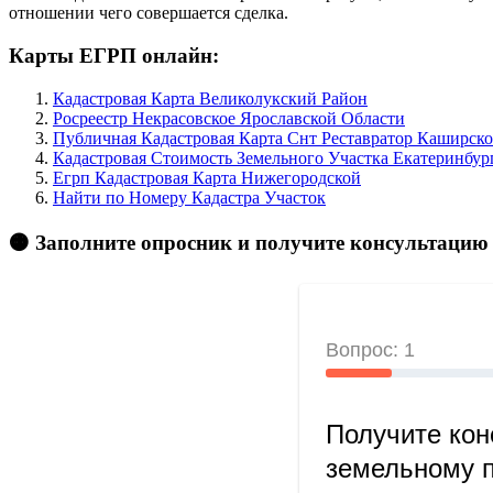
отношении чего совершается сделка.
Карты ЕГРП онлайн:
Кадастровая Карта Великолукский Район
Росреестр Некрасовское Ярославской Области
Публичная Кадастровая Карта Снт Реставратор Каширск
Кадастровая Стоимость Земельного Участка Екатеринбур
Егрп Кадастровая Карта Нижегородской
Найти по Номеру Кадастра Участок
🟠 Заполните опросник и получите консультацию