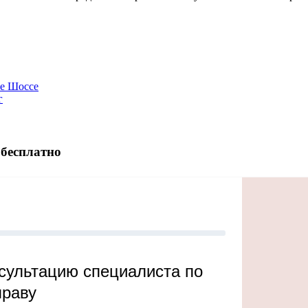
ое Шоссе
г
 бесплатно