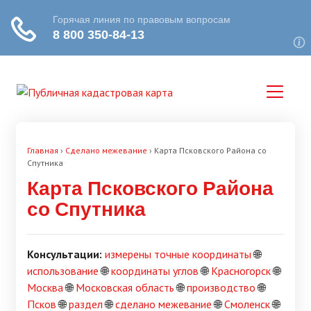
Главная
›
Сделано межевание
›
Карта Псковского Района со
Спутника
Карта Псковского Района
со Спутника
Консультации:
измерены точные координаты
🌐
использование
🌐
координаты углов
🌐
Красногорск
🌐
Москва
🌐
Московская область
🌐
производство
🌐
Псков
🌐
раздел
🌐
сделано межевание
🌐
Смоленск
🌐