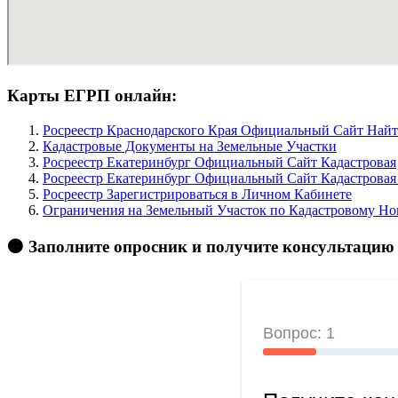
Карты ЕГРП онлайн:
Росреестр Краснодарского Края Официальный Сайт Най
Кадастровые Документы на Земельные Участки
Росреестр Екатеринбург Официальный Сайт Кадастровая
Росреестр Екатеринбург Официальный Сайт Кадастровая
Росреестр Зарегистрироваться в Личном Кабинете
Ограничения на Земельный Участок по Кадастровому Но
🟠 Заполните опросник и получите консультацию