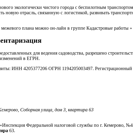
 экологически чистого города с беспилотным транспортом р
ать новую отрасль, связанную с логистикой, развивать транспор
межевого плана можно он-лайн в группе Кадастровые работы »
вентаризация
редоставленных для ведения садоводства, разрешено строительст
 изменений в ЕГРН.
зиты: ИНН 4205377206 ОГРН 1194205003497. Регистрационный 
емерово, Соборная улица, дом 3, квартира 63
 «Инспекция Федеральной налоговой службы по г. Кемерово, №4
тира
63.