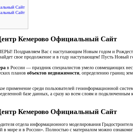
альный Сайт
альный Сайт
Центр Кемерово Официальный Сайт
оздравляем Вас с наступающим Новым годом и Рождеством!
, найдет свое продолжение и в году наступающем! Пусть Новый 
ера
в России — праздник специалистов умело совмещающих неск
еских планов
объектов недвижимости
, определению границ зе
ое применение среди пользователей геоинформационной систем
деленной базе данных, а сразу ко всем слоям и подключенным к
Центр Кемерово
Официальный Сайт
оводителя отдела информационного моделирования Градостроите
 мире и в России». Полностью с материалом можно ознакомиться