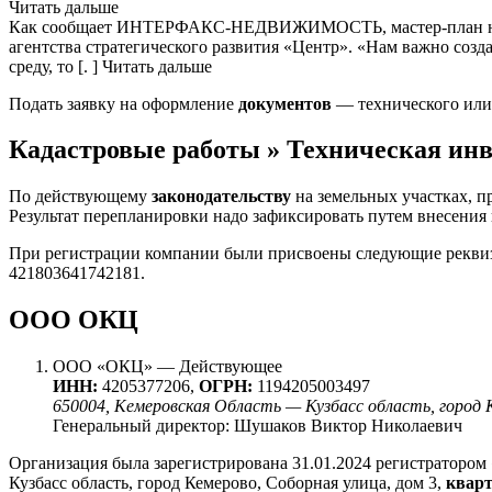
Читать дальше
Как сообщает ИНТЕРФАКС-НЕДВИЖИМОСТЬ, мастер-план нового
агентства стратегического развития «Центр». «Нам важно созд
среду, то [. ] Читать дальше
Подать заявку на оформление
документов
— технического или 
Кадастровые работы » Техническая ин
По действующему
законодательству
на земельных участках, п
Результат перепланировки надо зафиксировать путем внесения
При регистрации компании были присвоены следующие рекви
421803641742181.
ООО ОКЦ
ООО «ОКЦ» — Действующее
ИНН:
4205377206,
ОГРН:
1194205003497
650004, Кемеровская Область — Кузбасс область, город К
Генеральный директор: Шушаков Виктор Николаевич
Организация была зарегистрирована 31.01.2024 регистратором
Кузбасс область, город Кемерово, Соборная улица, дом 3,
квар