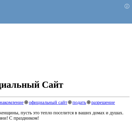
циальный Сайт
знакомление
🌐
официальный сайт
🌐
подать
🌐
разрешение
женщины, пусть это тепло поселится в ваших домах и душах.
зни! С праздником!