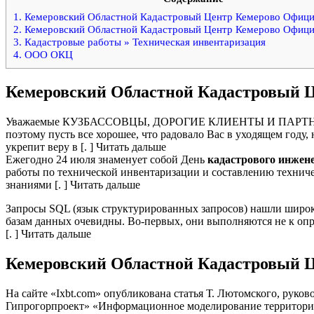
1.
Кемеровский Областной Кадастровый Центр Кемерово Офици
2.
Кемеровский Областной Кадастровый Центр Кемерово Офици
3.
Кадастровые работы » Техническая инвентаризация
4.
ООО ОКЦ
Кемеровский Областной Кадастровый 
Уважаемые КУЗБАССОВЦЫ, ДОРОГИЕ КЛИЕНТЫ И ПАРТНЕРЫ! П
поэтому пусть все хорошее, что радовало Вас в уходящем году
укрепит веру в [. ] Читать дальше
Ежегодно 24 июля знаменует собой День
кадастрового инжен
работы по технической инвентаризации и составлению технич
знаниями [. ] Читать дальше
Запросы SQL (язык структурированных запросов) нашли широк
базам данных очевидны. Во-первых, они выполняются не к опре
[. ] Читать дальше
Кемеровский Областной Кадастровый 
На сайте «Ixbt.com» опубликована статья Т. Лютомского, рук
Гипрогорпроект» «Информационное моделирование территорий в