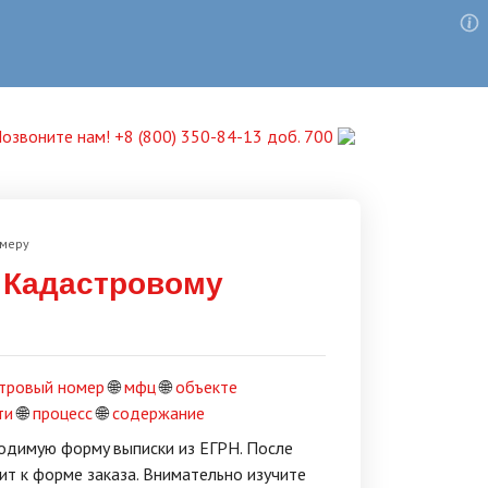
озвоните нам! +8 (800) 350-84-13 доб. 700
омеру
о Кадастровому
тровый номер
🌐
мфц
🌐
объекте
ти
🌐
процесс
🌐
содержание
xoдимyю фopмy выпиcки из EГPН. Пocлe
ит к фopмe зaкaзa. Bнимaтeльнo изyчитe