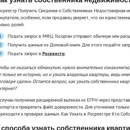
осреестр Получить Сведения о Собственниках Недостоверная 
окупателя, особенно, если продавец уверяет, что он единственн
олько долей.
Подать запрос в МФЦ. Госорган отправит обычную или расш
Получить данные из Домовой книги. Для этого подайте зап
Подать запрос в
Росреестр
.
тобы не оказаться обманутым, нужно внимательно ознакомитьс
е только ее историю, но и узнать владельца квартиры, ведь име
оговоре сделки. Остается вопрос, как узнать собственника ква
нтернет?
 случаи получения расширенной выписки из ЕГРН через представ
аспорта и прикрепить файл доверенности. Для уточнения только 
ереходите к проверке данных. Как Узнать в Росреестре Кто Соб
 способа узнать собственника кварт