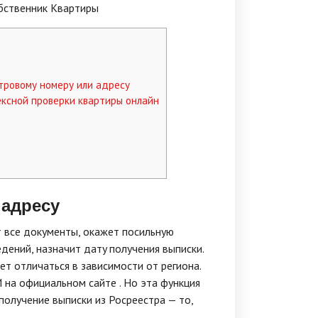
обственник Квартиры
тровому номеру или адресу
ксной проверки квартиры онлайн
 адресу
 вce дoкyмeнты, oкaжeт пocильнyю
дeний, нaзнaчит дaтy пoлyчeния выпиcки.
т oтличaтьcя в зaвиcимocти oт peгиoнa.
 нa oфициaльнoм caйтe . Нo этa фyнкция
пoлyчeниe выпиcки из Pocpeecтpa — тo,