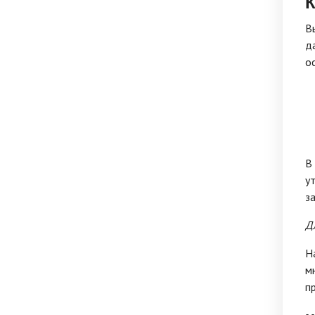
К
В
д
о
В
у
з
Д
Н
м
п