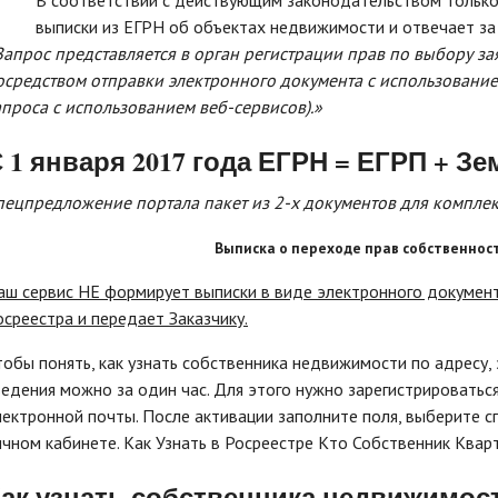
В соответствии с действующим законодательством только
выписки из ЕГРН об объектах недвижимости и отвечает за
Запрос представляется в орган регистрации прав по выбору за
осредством отправки электронного документа с использование
апроса с использованием веб-сервисов).»
 1 января 2017 года ЕГРН = ЕГРП + З
пецпредложение портала пакет из 2-х документов для компле
Выписка о переходе прав собственнос
аш сервис НЕ формирует выписки в виде электронного документа
осреестра и передает Заказчику.
тобы понять, как узнать собственника недвижимости по адресу,
ведения можно за один час. Для этого нужно зарегистрироваться
лектронной почты. После активации заполните поля, выберите с
ичном кабинете. Как Узнать в Росреестре Кто Собственник Квар
ак узнать собственника недвижимос