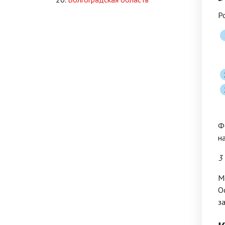
Р
Ф
н
3
М
О
з