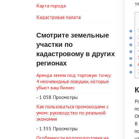
т
Карта города
Кадастровая палата
Смотрите земельные
участки по
кадастровому в других
регионах
Аренда земли под торговую точку:
4 неочевидные ловушки, которые
К
убьют ваш бизнес
- 1 058 Просмотры
Р
Как пользоваться промокодами с
п
умом: руководство по реальной
O
экономии
B
- 1 355 Просмотры
п
Особенности водоподготовки на
ч