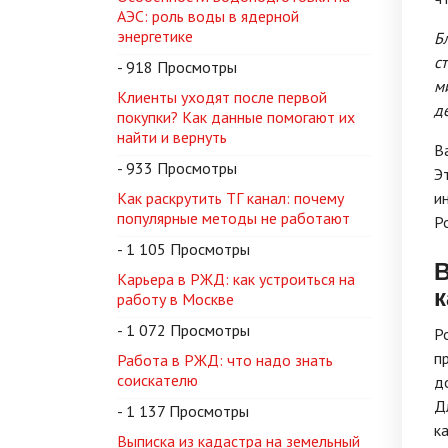
АЭС: роль воды в ядерной
энергетике
Б
с
- 918 Просмотры
м
Клиенты уходят после первой
д
покупки? Как данные помогают их
найти и вернуть
В
- 933 Просмотры
Э
Как раскрутить ТГ канал: почему
и
популярные методы не работают
Р
- 1 105 Просмотры
В
Карьера в РЖД: как устроиться на
к
работу в Москве
- 1 072 Просмотры
Р
п
Работа в РЖД: что надо знать
соискателю
д
Д
- 1 137 Просмотры
к
Выписка из кадастра на земельный