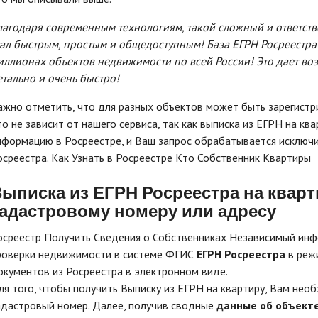
лагодаря современным технологиям, такой сложный и ответств
тал быстрым, простым и общедоступным! База ЕГРН Росреестр
иллионах объектов недвижимости по всей России! Это дает во
етально и очень быстро!
ажно отметить, что для разных объектов может быть зарегистр
то не зависит от нашего сервиса, так как выписка из ЕГРН на к
нформацию в Росреестре, и Ваш запрос обрабатывается исключ
осреестра. Как Узнать в Росреестре Кто Собственник Квартиры
ыписка из ЕГРН
Росреестра на квар
адастровому номеру или адресу
осреестр Получить Сведения о Собственниках Независимый ин
роверки недвижимости в системе ФГИС
ЕГРН Росреестра
в режи
окументов из Росреестра в электронном виде.
ля того, чтобы получить Выписку из ЕГРН на квартиру, Вам нео
адастровый номер. Далее, получив сводные
данные об объект