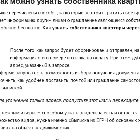
ак можно узнать собственника кварт
ыше перечислены способы, на которые не стоит тратить свое вр
ает информацию другим лицам о гражданине являющемся собстве
собенно бесплатно.
Как узнать собственника квартиры через
После того, как запрос будет сформирован и отправлен, н
информация о его номере и ссылка на оплату. При этом ду
адрес, указанный в запросе.
 форме запроса есть возможность выбора получения документа 
точнить, как удобнее доставить: почтой или гражданин самос
а выпиской.
ля уточнения только адреса, пропустите этот шаг и переходите
адежным и верным способом узнать владельца есть и остается т
ножество видов, нужна именно «Выписка из ЕГРН об основных х
равах на объект недвижимости».