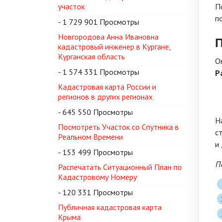
участок
П
п
- 1 729 901 Просмотры
Новгородова Анна Ивановна
П
кадастровый инженер в Кургане,
Курганская область
О
- 1 574 331 Просмотры
Р
Кадастровая карта России и
регионов в других регионах
- 645 550 Просмотры
Н
Посмотреть Участок со Спутника в
с
Реальном Времени
и
- 153 499 Просмотры
П
Распечатать Ситуационный План по
Кадастровому Номеру
- 120 331 Просмотры
Публичная кадастровая карта
Крыма