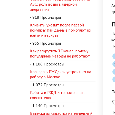
АЭС: роль воды в ядерной
А
энергетике
д
- 918 Просмотры
П
Клиенты уходят после первой
покупки? Как данные помогают их
Н
найти и вернуть
к
- 935 Просмотры
П
Как раскрутить ТГ канал: почему
популярные методы не работают
- 1 106 Просмотры
Карьера в РЖД: как устроиться на
работу в Москве
- 1 072 Просмотры
П
Работа в РЖД: что надо знать
соискателю
П
- 1 140 Просмотры
П
Выписка из кадастра на земельный