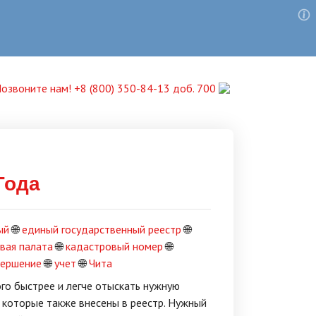
озвоните нам! +8 (800) 350-84-13 доб. 700
Года
ый
🌐
единый государственный реестр
🌐
вая палата
🌐
кадастровый номер
🌐
вершение
🌐
учет
🌐
Чита
го быстрее и легче отыскать нужную
, которые также внесены в реестр. Нужный