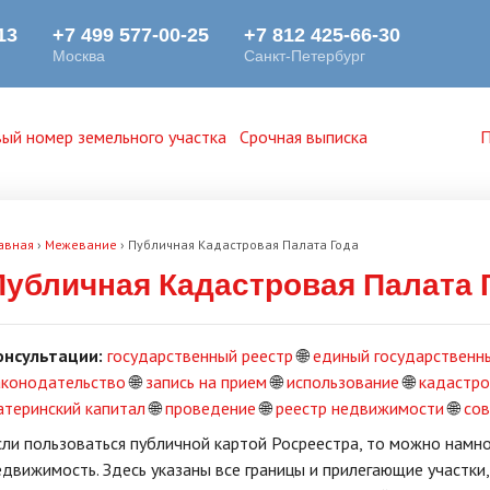
ый номер земельного участка
Срочная выписка
П
авная
›
Межевание
›
Публичная Кадастровая Палата Года
Публичная Кадастровая Палата 
онсультации:
государственный реестр
🌐
единый государственн
аконодательство
🌐
запись на прием
🌐
использование
🌐
кадастро
атеринский капитал
🌐
проведение
🌐
реестр недвижимости
🌐
со
сли пользоваться публичной картой Росреестра, то можно намно
едвижимость. Здесь указаны все границы и прилегающие участки