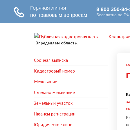
Кадастров
Определяем область...
Срочная выписка
Гл
Кадастровый номер
Межевание
Сделано межевание
К
з
Земельный участок
м
Нюансы регистрации
Е
Юридическое лицо
н