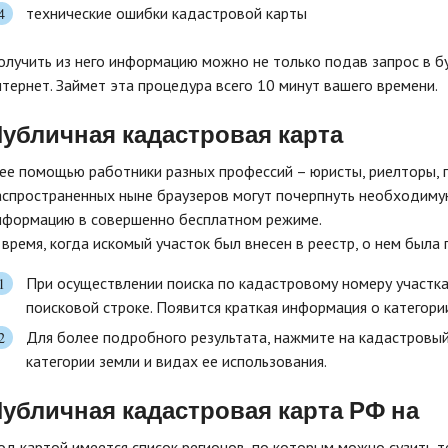
технические ошибки кадастровой карты
олучить из него информацию можно не только подав запрос в б
нтернет. Займет эта процедура всего 10 минут вашего времени.
убличная кадастровая карта
 ее помощью работники разных профессий – юристы, риелторы, 
аспространенных ныне браузеров могут почерпнуть необходиму
нформацию в совершенно бесплатном режиме.
 время, когда искомый участок был внесен в реестр, о нем была 
При осуществлении поиска по кадастровому номеру участка 
поисковой строке. Появится краткая информация о категори
Для более подробного результата, нажмите на кадастровый
категории земли и видах ее использования.
убличная кадастровая карта РФ на
од картой имеется список регионов, по которым можно сузить 