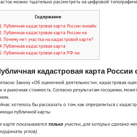
часток можно тщательно рассмотреть на цифровой топографичес
Содержание
1.
Публичная кадастровая карта России онлайн
2.
Публичная кадастровая карта России на
3.
Почему нет участка на кадастровой карте?
4.
Публичная кадастровая карта
5.
Публичная кадастровая карта РФ на
убличная кадастровая карта России
огласно Закону «Об оценочной деятельности», кадастровая оценк
ак и рыночная стоимость. Согласно результатам госоценки, може
емли.
ейчас хотелось бы рассказать о том, как определиться с кадаст
омощи публичной карты.
а карте показываются
только
участки, для которых сделано меж
оординаты углов).