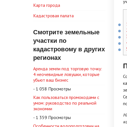
у
Карта города
Кадастровая палата
Смотрите земельные
участки по
кадастровому в других
регионах
П
Аренда земли под торговую точку:
4 неочевидные ловушки, которые
С
убьют ваш бизнес
к
- 1 058 Просмотры
з
С
Как пользоваться промокодами с
умом: руководство по реальной
п
экономии
Н
- 1 359 Просмотры
к
Особенности водоподготовки на