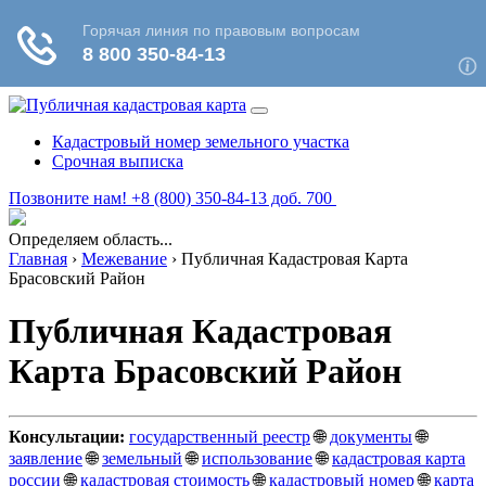
Кадастровый номер земельного участка
Срочная выписка
Позвоните нам! +8 (800) 350-84-13 доб. 700
Определяем область...
Главная
›
Межевание
›
Публичная Кадастровая Карта
Брасовский Район
Публичная Кадастровая
Карта Брасовский Район
Консультации:
государственный реестр
🌐
документы
🌐
заявление
🌐
земельный
🌐
использование
🌐
кадастровая карта
россии
🌐
кадастровая стоимость
🌐
кадастровый номер
🌐
карта