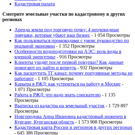
Кадастровая палата
Смотрите земельные участки по кадастровому в других
регионах
Аренда земли под торговую точку: 4 неочевидные
ловушки, которые убьют ваш бизнес
- 1 054 Просмотры
Как пользоваться промокодами с умом: руководство по
реальной экономии
- 1 352 Просмотры
Особенности водоподготовки на АЭС: роль воды в
ядерной энергетике
- 916 Просмотры
Клиенты уходят после первой покупки? Как данные
помогают их найти и вернуть
- 932 Просмотры
Как раскрутить ТГ канал: почему популярные методы не
работают
- 1 105 Просмотры
Карьера в РЖД: как устроиться на работу в Москве
-
1 071 Просмотры
Работа в РЖД: что надо знать соискателю
- 1 135
Просмотры
Выписка из кадастра на земельный участок
- 1 729 897
Просмотры
Новгородова Анна Ивановна кадастровый инженер в
Кургане, Курганская область
- 1 573 908 Просмотры
Кадастровая карта России и регионов в других регионах
- 645 386 Просмотры