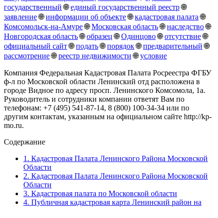
государственный
🌐
единый государственный реестр
🌐
заявление
🌐
информации об объекте
🌐
кадастровая палата
🌐
Комсомольск-на-Амуре
🌐
Московская область
🌐
наследство
🌐
Новгородская область
🌐
образец
🌐
Одинцово
🌐
отсутствие
🌐
официальный сайт
🌐
подать
🌐
порядок
🌐
предварительный
🌐
рассмотрение
🌐
реестр недвижимости
🌐
условие
Компания Федеральная Кадастровая Палата Росреестра ФГБУ
ф-л по Московской области Ленинский отд расположена в
городе Видное по адресу просп. Ленинского Комсомола, 1а.
Руководитель и сотрудники компании ответят Вам по
телефонам: +7 (495) 541-87-14, 8 (800) 100-34-34 или по
другим контактам, указанным на официальном сайте http://kp-
mo.ru.
Содержание
1.
Кадастровая Палата Ленинского Района Московской
Области
2.
Кадастровая Палата Ленинского Района Московской
Области
3.
Кадастровая палата по Московской области
4.
Публичная кадастровая карта Ленинский район на