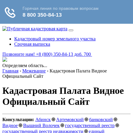
Кадастровый номер земельного участка
Срочная выписка
Позвоните нам! +8 (800) 350-84-13 доб. 700
Определяем область...
Главная
›
Межевание
›
Кадастровая Палата Видное
Официальный Сайт
Кадастровая Палата Видное
Официальный Сайт
Консультации:
Абинск
🌐
Артемовский
🌐
банковский
🌐
Видное
🌐
Вышний Волочек
🌐
государственный реестр
🌐
государственный реестр недвижимости
🌐
единый