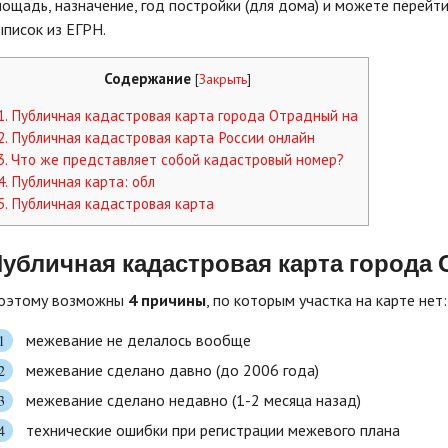
лощадь, назначение, год постройки (для дома) и можете перейт
ыписок из ЕГРН.
Содержание
[
Закрыть
]
1.
Публичная кадастровая карта города Отрадный на
2.
Публичная кадастровая карта России онлайн
3.
Что же представляет собой кадастровый номер?
4.
Публичная карта: обл
5.
Публичная кадастровая карта
убличная кадастровая карта города
оэтому возможны
4 причины
, по которым участка на карте нет:
межевание не делалось вообще
межевание сделано давно (до 2006 года)
межевание сделано недавно (1-2 месяца назад)
технические ошибки при регистрации межевого плана