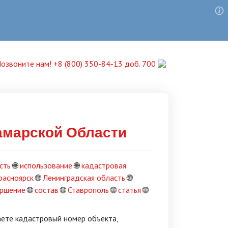
озвоните нам! +8 (800) 350-84-13 доб. 700
амарской Области
сть
🌐
использование
🌐
кадастровая
расноярск
🌐
Ленинградская область
🌐
ершение
🌐
состав
🌐
Ставрополь
🌐
статья
🌐
аете кадастровый номер объекта,