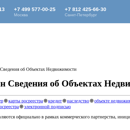
 Сведения об Объектах Недвижимости
йн Сведения об Объектах Недв
ер
🌐
карты росреестра
🌐
кредит
🌐
наследство
🌐
объекте недвижи
осреестра
🌐
электронной подписью
вляются официально в рамках коммерческого партнерства, ини