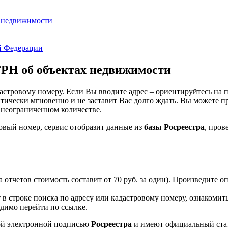
х недвижимости
ой Федерации
ГРН об объектах недвижимости
стровому номеру. Если Вы вводите адрес – ориентируйтесь на п
тически мгновенно и не заставит Вас долго ждать. Вы можете
 неограниченном количестве.
овый номер, сервис отобразит данные из
базы Росреестра
, пров
а отчетов стоимость составит от 70 руб. за один). Произведите
в строке поиска по адресу или кадастровому номеру, ознакомит
одимо перейти по ссылке.
ой электронной подписью
Росреестра
и имеют официальный стат