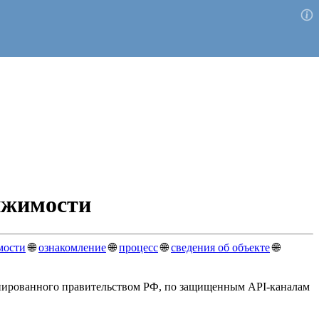
ижимости
мости
🌐
ознакомление
🌐
процесс
🌐
сведения об объекте
🌐
циированного правительством РФ, по защищенным API-каналам