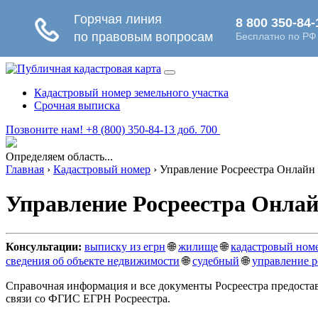
Кадастровый номер земельного участка
Срочная выписка
Позвоните нам! +8 (800) 350-84-13 доб. 700
Определяем область...
Главная
›
Кадастровый номер
›
Управление Росреестра Онлайн
Управление Росреестра Онла
Консультации:
выписку из егрн
🌐
жилище
🌐
кадастровый ном
сведения об объекте недвижимости
🌐
судебный
🌐
управление р
Справочная информация и все документы Росреестра предоста
связи со ФГИС ЕГРН Росреестра.