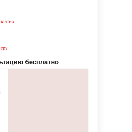
сплатно
меру
льтацию бесплатно