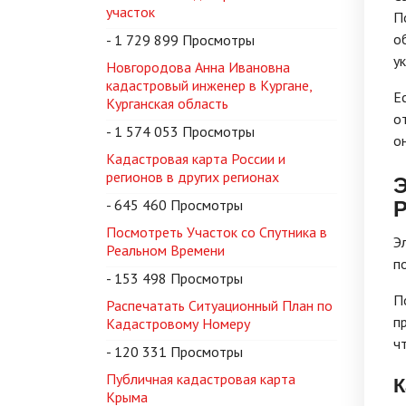
участок
П
о
- 1 729 899 Просмотры
у
Новгородова Анна Ивановна
кадастровый инженер в Кургане,
Е
Курганская область
о
- 1 574 053 Просмотры
о
Кадастровая карта России и
регионов в других регионах
Э
Р
- 645 460 Просмотры
Посмотреть Участок со Спутника в
Э
Реальном Времени
п
- 153 498 Просмотры
П
Распечатать Ситуационный План по
п
Кадастровому Номеру
ч
- 120 331 Просмотры
Публичная кадастровая карта
К
Крыма