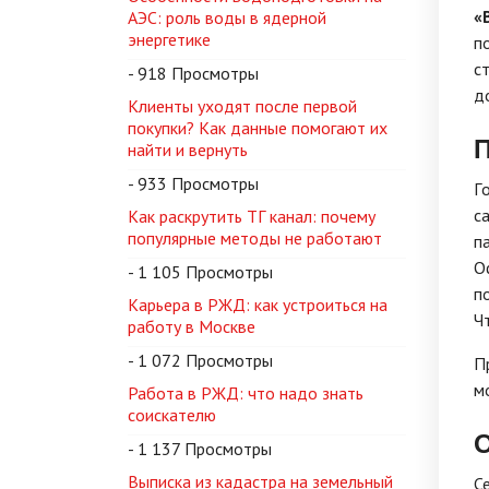
«
АЭС: роль воды в ядерной
энергетике
п
c
- 918 Просмотры
д
Клиенты уходят после первой
покупки? Как данные помогают их
П
найти и вернуть
- 933 Просмотры
Г
c
Как раскрутить ТГ канал: почему
популярные методы не работают
пa
O
- 1 105 Просмотры
п
Карьера в РЖД: как устроиться на
Ч
работу в Москве
- 1 072 Просмотры
П
м
Работа в РЖД: что надо знать
соискателю
О
- 1 137 Просмотры
Выписка из кадастра на земельный
С