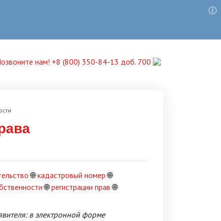
озвоните нам! +8 (800) 350-84-13 доб. 700
ости
рава
тельство
🌐
кадастровый номер
🌐
обственности
🌐
регистрации прав
🌐
явителя: в электронной форме