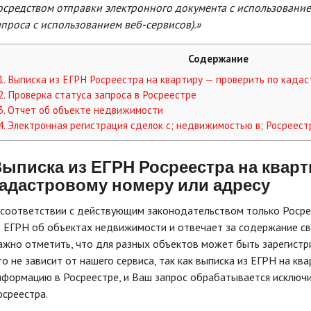
осредством отправки электронного документа с использование
апроса с использованием веб-сервисов).»
Содержание
1.
Выписка из ЕГРН Росреестра на квартиру — проверить по кадас
2.
Проверка статуса запроса в Росреестре
3.
Отчет об объекте недвижимости
4.
Электронная регистрация сделок с; недвижимостью в; Росреест
Выписка из
ЕГРН Росреестра
на кварт
адастровому номеру
или адресу
 соответствии с действующим законодательством только Росре
з ЕГРН об объектах недвижимости и отвечает за содержание св
ажно отметить, что для разных объектов может быть зарегистр
то не зависит от нашего сервиса, так как выписка из ЕГРН на к
нформацию в Росреестре, и Ваш запрос обрабатывается исключ
осреестра.