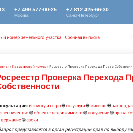
ый номер земельного участка
Срочная выписка
П
авная
›
Кадастровый номер
›
Росреестр Проверка Перехода Права Собственн
Росреестр Проверка Перехода П
Собственности
онсультации:
выписку из егрн
🌐
госуслуги
🌐
жилище
🌐
законода
ошенничество
🌐
объекте недвижимости
🌐
получение
🌐
права с
одержание
🌐
сроки
Запрос представляется в орган регистрации прав по выбору за