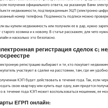
осле получения официального ответа, на указанную Вами элект
бъекте недвижимости, подтвержденным ЭЦП (электронно цифро
казанный номер телефона. Подлинность подписи можно проверить
сли вы купили недвижимость или получили ее в дар, нужно заре
т старого хозяина и к новому. В статье расскажем, для чего нужн
нлайн и насколько это безопасно.
лектронная регистрация сделок с; 
осреестре
лектронную регистрацию выбирают и те, кто покупает недвижим
окупатель участвуют в сделке на расстоянии, там, где им удобно
олученная КЭП будет действовать в течение года. Так, если чер
родать свою квартиру или купить еще одну, вам придется получа
то в течение года КЭП может воспользоваться мошенник, ее мож
арты ЕГРП онлайн: