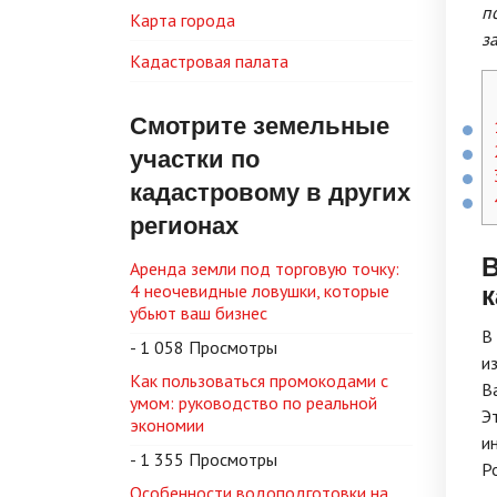
п
Карта города
з
Кадастровая палата
Смотрите земельные
участки по
кадастровому в других
регионах
Аренда земли под торговую точку:
к
4 неочевидные ловушки, которые
убьют ваш бизнес
В
- 1 058 Просмотры
и
Как пользоваться промокодами с
В
умом: руководство по реальной
Э
экономии
и
- 1 355 Просмотры
Р
Особенности водоподготовки на