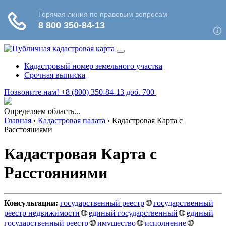
Кадастровый номер земельного участка
Срочная выписка
Позвоните нам! +8 (800) 350-84-13 доб. 700
Определяем область...
Главная
›
Кадастровая палата
›
Кадастровая Карта с
Расстояниями
Кадастровая Карта с
Расстояниями
Консультации:
государственный реестр
🌐
государственный
реестр недвижимости
🌐
единый государственный
🌐
единый
государственный реестр
🌐
имущество
🌐
исполнение
🌐