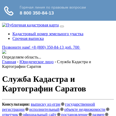
Кадастровый номер земельного участка
Срочная выписка
Позвоните нам! +8 (800) 350-84-13 доб. 700
Определяем область...
Главная
›
Юридическое лицо
›
Служба Кадастра и
Картографии Саратов
Служба Кадастра и
Картографии Саратов
Консультации:
выписку из егрн
🌐
государственной
регистрации
🌐
исполнительный
🌐
объекте недвижимости
🌐
ответчик
🌐
официальный сайт
🌐
постановление
🌐
размер
🌐