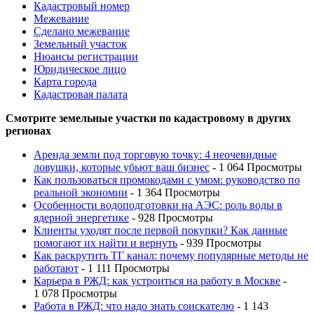
Кадастровый номер
Межевание
Сделано межевание
Земельный участок
Нюансы регистрации
Юридическое лицо
Карта города
Кадастровая палата
Смотрите земельные участки по кадастровому в других
регионах
Аренда земли под торговую точку: 4 неочевидные
ловушки, которые убьют ваш бизнес
- 1 064 Просмотры
Как пользоваться промокодами с умом: руководство по
реальной экономии
- 1 364 Просмотры
Особенности водоподготовки на АЭС: роль воды в
ядерной энергетике
- 928 Просмотры
Клиенты уходят после первой покупки? Как данные
помогают их найти и вернуть
- 939 Просмотры
Как раскрутить ТГ канал: почему популярные методы не
работают
- 1 111 Просмотры
Карьера в РЖД: как устроиться на работу в Москве
-
1 078 Просмотры
Работа в РЖД: что надо знать соискателю
- 1 143