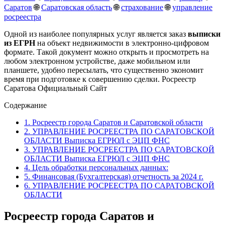
Саратов
🌐
Саратовская область
🌐
страхование
🌐
управление
росреестра
Одной из наиболее популярных услуг является заказ
выписки
из ЕГРН
на объект недвижимости в электронно-цифровом
формате. Такой документ можно открыть и просмотреть на
любом электронном устройстве, даже мобильном или
планшете, удобно пересылать, что существенно экономит
время при подготовке к совершению сделки. Росреестр
Саратова Официальный Сайт
Содержание
1.
Росреестр города Саратов и Саратовской области
2.
УПРАВЛЕНИЕ РОСРЕЕСТРА ПО САРАТОВСКОЙ
ОБЛАСТИ Выписка ЕГРЮЛ с ЭЦП ФНС
3.
УПРАВЛЕНИЕ РОСРЕЕСТРА ПО САРАТОВСКОЙ
ОБЛАСТИ Выписка ЕГРЮЛ с ЭЦП ФНС
4.
Цель обработки персональных данных:
5.
Финансовая (Бухгалтерская) отчетность за 2024 г.
6.
УПРАВЛЕНИЕ РОСРЕЕСТРА ПО САРАТОВСКОЙ
ОБЛАСТИ
Росреестр города Саратов и