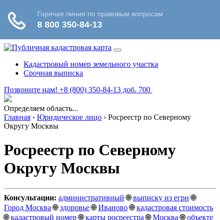
Кадастровый номер земельного участка
Срочная выписка
Позвоните нам! +8 (800) 350-84-13 доб. 700
Определяем область...
Главная
›
Юридическое лицо
›
Росреестр по Северному
Округу Москвы
Росреестр по Северному
Округу Москвы
Консультации:
административный
🌐
выписку из егрн
🌐
Город Москва
🌐
здоровье
🌐
Иваново
🌐
кадастровая стоимость
🌐
кадастровый номер
🌐
карты росреестра
🌐
Москва
🌐
объекте