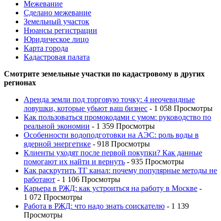
Межевание
Сделано межевание
Земельный участок
Нюансы регистрации
Юридическое лицо
Карта города
Кадастровая палата
Смотрите земельные участки по кадастровому в других
регионах
Аренда земли под торговую точку: 4 неочевидные
ловушки, которые убьют ваш бизнес
- 1 058 Просмотры
Как пользоваться промокодами с умом: руководство по
реальной экономии
- 1 359 Просмотры
Особенности водоподготовки на АЭС: роль воды в
ядерной энергетике
- 918 Просмотры
Клиенты уходят после первой покупки? Как данные
помогают их найти и вернуть
- 935 Просмотры
Как раскрутить ТГ канал: почему популярные методы не
работают
- 1 106 Просмотры
Карьера в РЖД: как устроиться на работу в Москве
-
1 072 Просмотры
Работа в РЖД: что надо знать соискателю
- 1 139
Просмотры