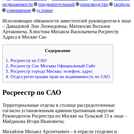
недвижимости
🌐
предварительный
🌐
производство
🌐
свобода
🌐
совершение
🌐
условие
Исполняющие обязанности заместителей руководителя в лице
– Давыдовой Лии Леонидовны, Матевосян Виталия
Артаковича, Хлюстова Михаила Васильевича Росреестр
Адреса в Москве Сао
Содержание
1.
Росреестр по САО
2.
Росреестр Сао Москвы Официальный Сайт
3.
Росреестр города Москва: телефон, адрес
4.
Отдел регистрации прав на недвижимость по САО
Росреестр по САО
Территориальные отделы в столице рассредоточенные
согласно установленным административным округам:
Руководитель Росреестра по Москве на Тульской 15 в лице –
Майданова Игоря Ивановича;
Михайлов Михаил Арсентьевич – в отрасли геодезии и