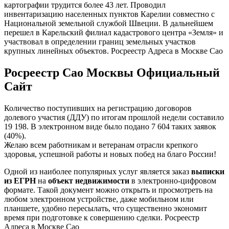
картографии трудится более 43 лет. Проводил
инвентаризацию населенных пунктов Карелии совместно с
Национальной земельной службой Швеции. В дальнейшем
перешел в Карельский филиал кадастрового центра «Земля» и
участвовал в определении границ земельных участков
крупных линейных объектов. Росреестр Адреса в Москве Сао
Росреестр Сао Москвы Официальный
Сайт
Количество поступивших на регистрацию договоров
долевого участия (ДДУ) по итогам прошлой недели составило
19 198. В электронном виде было подано 7 604 таких заявок
(40%).
Желаю всем работникам и ветеранам отрасли крепкого
здоровья, успешной работы и новых побед на благо России!
Одной из наиболее популярных услуг является заказ
выписки
из ЕГРН
на
объект недвижимости
в электронно-цифровом
формате. Такой документ можно открыть и просмотреть на
любом электронном устройстве, даже мобильном или
планшете, удобно пересылать, что существенно экономит
время при подготовке к совершению сделки. Росреестр
Адреса в Москве Сао