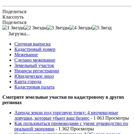
Поделиться
Класснуть
Поделиться
Загрузка...
Срочная выписка
Кадастровый номер
Межевание
Сделано межевание
Земельный участок
Нюансы регистрации
Юридическое лицо
Карта города
Кадастровая палата
Смотрите земельные участки по кадастровому в других
регионах
Аренда земли под торговую точку: 4 неочевидные
ловушки, которые убьют ваш бизнес
- 1 063 Просмотры
Как пользоваться промокодами с умом: руководство по
реальной экономии
- 1 362 Просмотры