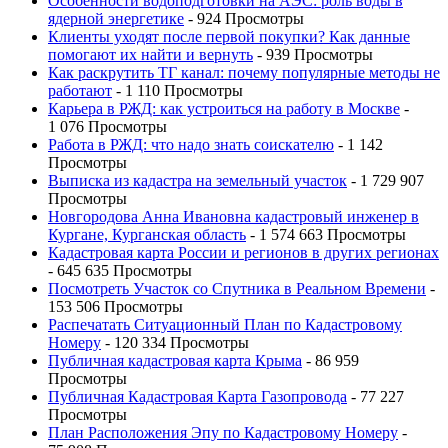
Особенности водоподготовки на АЭС: роль воды в
ядерной энергетике
- 924 Просмотры
Клиенты уходят после первой покупки? Как данные
помогают их найти и вернуть
- 939 Просмотры
Как раскрутить ТГ канал: почему популярные методы не
работают
- 1 110 Просмотры
Карьера в РЖД: как устроиться на работу в Москве
-
1 076 Просмотры
Работа в РЖД: что надо знать соискателю
- 1 142
Просмотры
Выписка из кадастра на земельный участок
- 1 729 907
Просмотры
Новгородова Анна Ивановна кадастровый инженер в
Кургане, Курганская область
- 1 574 663 Просмотры
Кадастровая карта России и регионов в других регионах
- 645 635 Просмотры
Посмотреть Участок со Спутника в Реальном Времени
-
153 506 Просмотры
Распечатать Ситуационный План по Кадастровому
Номеру
- 120 334 Просмотры
Публичная кадастровая карта Крыма
- 86 959
Просмотры
Публичная Кадастровая Карта Газопровода
- 77 227
Просмотры
План Расположения Эпу по Кадастровому Номеру
-