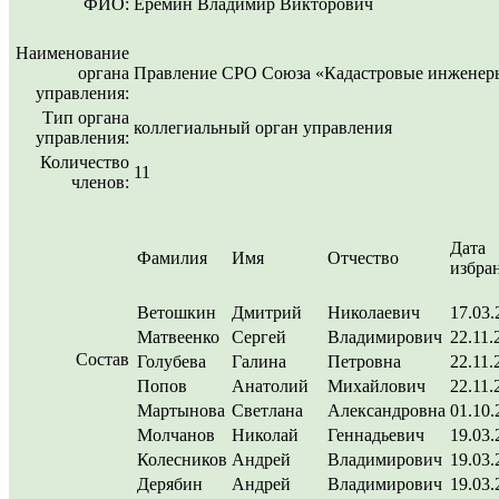
ФИО:
Еремин Владимир Викторович
Наименование
органа
Правление СРО Союза «Кадастровые инженер
управления:
Тип органа
коллегиальный орган управления
управления:
Количество
11
членов:
Дата
Фамилия
Имя
Отчество
избра
Ветошкин
Дмитрий
Николаевич
17.03.
Матвеенко
Сергей
Владимирович
22.11.
Состав
Голубева
Галина
Петровна
22.11.
Попов
Анатолий
Михайлович
22.11.
Мартынова
Светлана
Александровна
01.10.
Молчанов
Николай
Геннадьевич
19.03.
Колесников
Андрей
Владимирович
19.03.
Дерябин
Андрей
Владимирович
19.03.