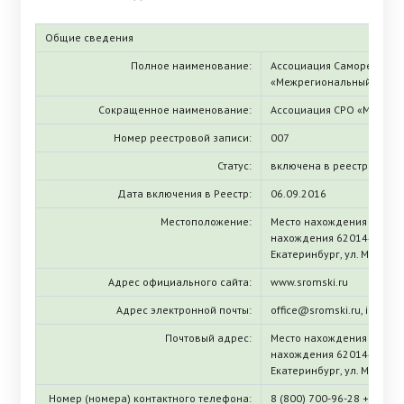
Общие сведения
Полное наименование:
Ассоциация Саморегулир
«Межрегиональный союз 
Сокращенное наименование:
Ассоциация СРО «МСКИ»; 
Номер реестровой записи:
007
Статус:
включена в реестр
Дата включения в Реестр:
06.09.2016
Местоположение:
Место нахождения (ЕГРЮЛ
нахождения 620144, Сверд
Екатеринбург, ул. Московс
Адрес официального сайта:
www.sromski.ru
Адрес электронной почты:
office@sromski.ru, info@s
Почтовый адрес:
Место нахождения (ЕГРЮЛ
нахождения 620144, Сверд
Екатеринбург, ул. Московс
Номер (номера) контактного телефона:
8 (800) 700-96-28 +7 (343