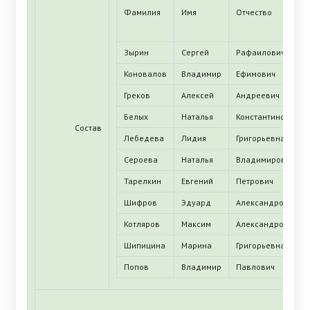
Фамилия
Имя
Отчество
Зырин
Сергей
Рафаилович
Коновалов
Владимир
Ефимович
Греков
Алексей
Андреевич
Белых
Наталья
Константиновна
Состав
Лебедева
Лидия
Григорьевна
Сероева
Наталья
Владимировна
Тарелкин
Евгений
Петрович
Шифров
Эдуард
Александрович
Котляров
Максим
Александрович
Шипицина
Марина
Григорьевна
Попов
Владимир
Павлович