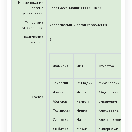
Наименование
органа
Совет Ассоциации СРО «БОКИ»
управления:
Тип органа
коллегиальный орган управления
управления:
Количество
8
членов:
Фамилия
Имя
Отчество
Кочергин
Геннадий
Михайлович
Чижов
Игорь
Федорович
Состав
Абдулов
Рамиль
Энварович
Полянская
Ирина
Алексеевна
Сусакова
Наталья
Александровна
Любимов
Михаил
Валерьевич