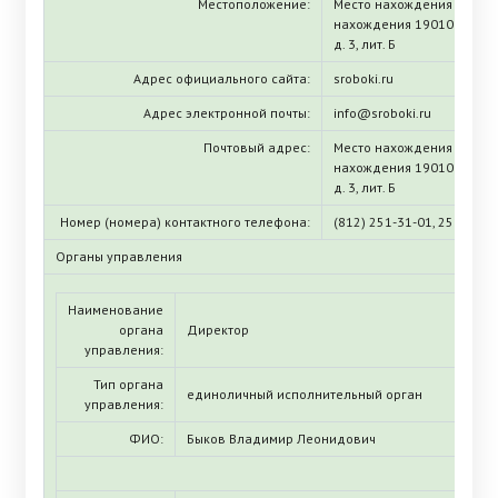
Местоположение:
Место нахождения (ЕГРЮЛ
нахождения 190103, г. Са
д. 3, лит. Б
Адрес официального сайта:
sroboki.ru
Адрес электронной почты:
info@sroboki.ru
Почтовый адрес:
Место нахождения (ЕГРЮЛ
нахождения 190103, г. Са
д. 3, лит. Б
Номер (номера) контактного телефона:
(812) 251-31-01, 251-10-5
Органы управления
Наименование
органа
Директор
управления:
Тип органа
единоличный исполнительный орган
управления:
ФИО:
Быков Владимир Леонидович