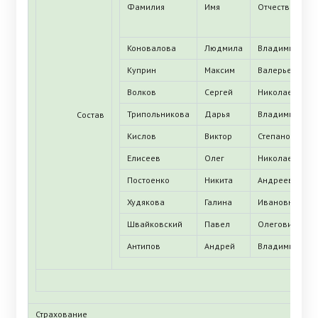
Фамилия
Имя
Отчество
Коновалова
Людмила
Владимировн
Куприн
Максим
Валерьевич
Волков
Сергей
Николаевич
Трипольникова
Дарья
Владимировн
Состав
Кислов
Виктор
Степанович
Елисеев
Олег
Николаевич
Постоенко
Никита
Андреевич
Худякова
Галина
Ивановна
Швайковский
Павел
Олегович
Антипов
Андрей
Владимирович
Страхование