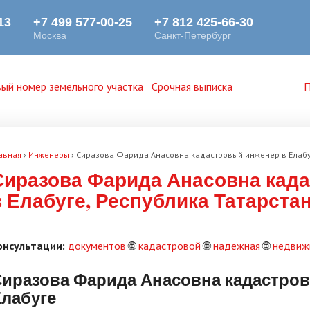
ый номер земельного участка
Срочная выписка
П
авная
›
Инженеры
›
Сиразова Фарида Анасовна кадастровый инженер в Елабуг
Сиразова Фарида Анасовна кад
в Елабуге, Республика Татарста
онсультации:
документов
🌐
кадастровой
🌐
надежная
🌐
недвиж
иразова Фарида Анасовна кадастро
лабуге