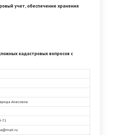
ровый учет, обеспечение хранения
ложных кадастровых вопросов с
арида Анасовна
9-71
va@mail.ru