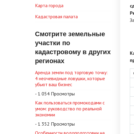
Карта города
с
Р
Кадастровая палата
З
Смотрите земельные
участки по
кадастровому в других
К
регионах
п
Аренда земли под торговую точку:
4 неочевидные ловушки, которые
убьют ваш бизнес
- 1 054 Просмотры
Как пользоваться промокодами с
умом: руководство по реальной
экономии
- 1 352 Просмотры
Особенности водоподготовки на