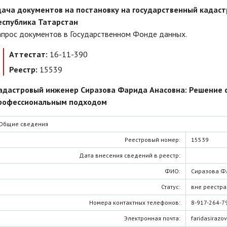
дача документов на постановку на государственный кадаст
еспублика Татарстан
апрос документов в Государственном Фонде данных.
Аттестат:
16-11-390
Реестр:
15539
адастровый инженер Сиразова Фарида Анасовна: Решение с
рофессиональным подходом
Общие сведения
Реестровый номер:
15539
Дата внесения сведений в реестр:
ФИО:
Сиразова Ф
Статус:
вне реестра
Номера контактных телефонов:
8-917-264-7
Электронная почта:
faridasirazo