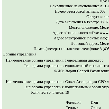
ДЕЯ
Сокращенное наименование:
АСС
Номер реестровой записи:
003
Статус:
включ
Дата включения в Реестр:
08.07
Местоположение:
Место
Адрес официального сайта:
www.p
Адрес электронной почты:
info@
Почтовый адрес:
Место
Номер (номера) контактного телефона:
8 (49
Органы управления
Наименование органа управления:
Генеральный директор
Тип органа управления:
единоличный исполнител
ФИО:
Зырин Сергей Рафаилови
Наименование органа управления:
Совет Ассоциации СРО
Тип органа управления:
коллегиальный орган упр
Количество членов:
19
Фамилия
Имя
Теплых
Ольга