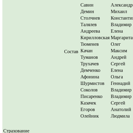
Савин
Александр
Демин
Михаил
Столчнев
Константи
Талялев
Владимир
Андреева
Елена
Кирилловская
Маргарита
Тюменев
Олег
Качан
Максим
Состав
Туманов
Андрей
Трухачев
Сергей
Демченко
Елена
Афонина
Ольга
Шурмистов
Геннадий
Соколов
Владимир
Писаренко
Владимир
Казачек
Сергей
Егоров
Анатолий
Олейник
Людмила
Страхование