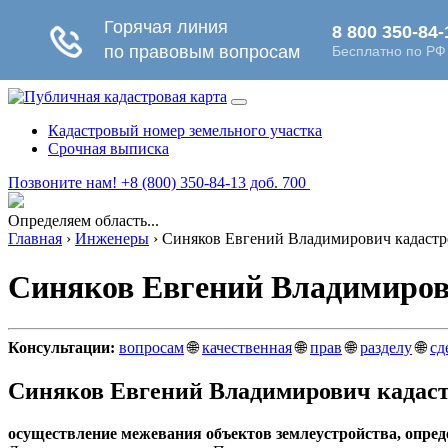
Кадастровый номер земельного участка
Срочная выписка
Позвоните нам! +8 (800) 350-84-13 доб. 700
Определяем область...
Главная
›
Инженеры
›
Синяков Евгений Владимирович кадастро
Синяков Евгений Владимирови
Консультации:
вопросам
🌐
качественная
🌐
прав
🌐
разделу
🌐
сд
Синяков Евгений Владимирович кадаст
осуществление межевания объектов землеустройства, опреде