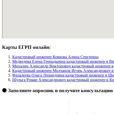
Карты ЕГРП онлайн:
Кадастровый инженер Ковкова Алина Сергеевна
Медведева Елена Геннадьевна кадастровый инженер в Вя
Михалин Александр Викторович кадастровый инженер в 
Кадастровый инженер Молчанов Игорь Александрович в 
Фалалеева Ольга Леонидовна кадастровый инженер в Шад
Шульга Роман Александрович кадастровый инженер в Кр
🟠 Заполните опросник и получите консультацию