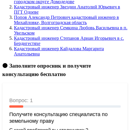
городском округе Домодедове
Кадастровый инженер Звездин Анатолий Юрьевич в
ПГТ Одоеве
Попов Александр Петрович кадастровый инженер в
Михайловке, Волгоградская область
Кадастровый инженер Семкина Любовь Васильевна в п.
Увельском
Кадастровый инженер Степанов Ариан Игорьевич в c.
Бердигестяхе
Кадастровый инженер Кайдалова Маргарита
Анатольевна
🟠 Заполните опросник и получите
консультацию бесплатно