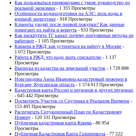
Как пользоваться промокодами с умом: руководство по
реальной экономии
- 1 355 Просмотры
Особенности водоподготовки на АЭС: роль воды в
ядерной энергетике
- 918 Просмотры
Клиенты уходят после первой покупки? Как данные
помогают их найти и вернуть
- 933 Просмотры
Как раскрутить ТГ канал: почему популярные методы не
работают
- 1 105 Просмотры
Карьера в РЖД: как устроиться на работу в Москве
-
1 072 Просмотры
Работа в РЖД: что надо знать соискателю
- 1 137
Просмотры
Выписка из кадастра на земельный участок
- 1 729 898
Просмотры
Новгородова Анна Ивановна кадастровый инженер в
Кургане, Курганская область
- 1 574 013 Просмотры
Кадастровая карта России и регионов в других регионах
- 645 442 Просмотры
Посмотреть Участок со Спутника в Реальном Времени
-
153 495 Просмотры
Распечатать Ситуационный План по Кадастровому
Номеру
- 120 331 Просмотры
Публичная кадастровая карта Крыма
- 86 954
Просмотры
Публичная Кадастровая Карта Газопровода
- 77 222