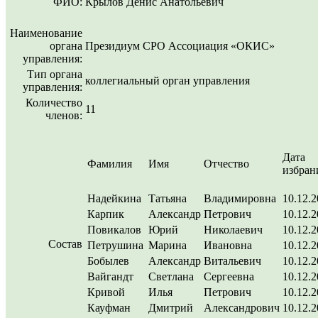
ФИО:
Крылов Денис Анатольевич
Наименование
органа
Президиум СРО Ассоциация «ОКИС»
управления:
Тип органа
коллегиальный орган управления
управления:
Количество
11
членов:
Дата
Фамилия
Имя
Отчество
избран
Надейкина
Татьяна
Владимировна
10.12.
Карпик
Александр
Петрович
10.12.
Повикалов
Юрий
Николаевич
10.12.
Состав
Петрушина
Марина
Ивановна
10.12.
Бобылев
Александр
Витальевич
10.12.
Вайгандт
Светлана
Сергеевна
10.12.
Кривой
Илья
Петрович
10.12.
Кауфман
Дмитрий
Александрович
10.12.