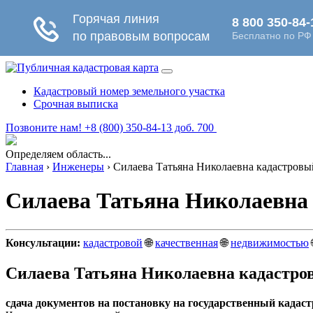
Кадастровый номер земельного участка
Срочная выписка
Позвоните нам! +8 (800) 350-84-13 доб. 700
Определяем область...
Главная
›
Инженеры
›
Силаева Татьяна Николаевна кадастровый
Силаева Татьяна Николаевна 
Консультации:
кадастровой
🌐
качественная
🌐
недвижимостью
Силаева Татьяна Николаевна кадастро
сдача документов на постановку на государственный кадаст