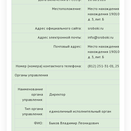
Местоположение:
Место нахождения (ЕГРЮЛ
нахождения 190103, г. Са
д. 3, лит. Б
Адрес официального сайта:
sroboki.ru
Адрес электронной почты:
info@sroboki.ru
Почтовый адрес:
Место нахождения (ЕГРЮЛ
нахождения 190103, г. Са
д. 3, лит. Б
Номер (номера) контактного телефона:
(812) 251-31-01, 251-10-5
Органы управления
Наименование
органа
Директор
управления:
Тип органа
единоличный исполнительный орган
управления:
ФИО:
Быков Владимир Леонидович