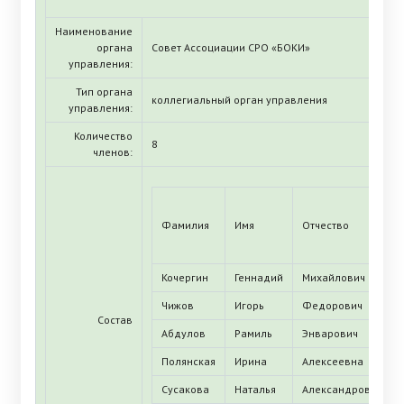
Наименование
органа
Совет Ассоциации СРО «БОКИ»
управления:
Тип органа
коллегиальный орган управления
управления:
Количество
8
членов:
Фамилия
Имя
Отчество
Кочергин
Геннадий
Михайлович
Чижов
Игорь
Федорович
Состав
Абдулов
Рамиль
Энварович
Полянская
Ирина
Алексеевна
Сусакова
Наталья
Александровна