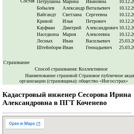
Состав
Петрушина
Марина
Ивановна
10.12.
Бобылев
Александр
Витальевич
10.12.
Вайгандт
Светлана
Сергеевна
10.12.
Кривой
Илья
Петрович
10.12.
Кауфман
Дмитрий
Александрович
10.12.
Наседкина
Мария
Алексеевна
10.12.
Лесных
Иван
Васильевич
25.03.
Штейнборм
Иван
Геннадьевич
25.03.
Страхование
Способ страхования:
Коллективное
Наименование страховой
Страховое публичное акц
организации (страховщика):
общество «Ингосстрах»
Кадастровый инженер Сесорова Ирина
Александровна в ПГТ Коченево