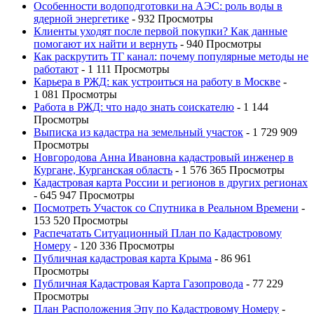
Особенности водоподготовки на АЭС: роль воды в
ядерной энергетике
- 932 Просмотры
Клиенты уходят после первой покупки? Как данные
помогают их найти и вернуть
- 940 Просмотры
Как раскрутить ТГ канал: почему популярные методы не
работают
- 1 111 Просмотры
Карьера в РЖД: как устроиться на работу в Москве
-
1 081 Просмотры
Работа в РЖД: что надо знать соискателю
- 1 144
Просмотры
Выписка из кадастра на земельный участок
- 1 729 909
Просмотры
Новгородова Анна Ивановна кадастровый инженер в
Кургане, Курганская область
- 1 576 365 Просмотры
Кадастровая карта России и регионов в других регионах
- 645 947 Просмотры
Посмотреть Участок со Спутника в Реальном Времени
-
153 520 Просмотры
Распечатать Ситуационный План по Кадастровому
Номеру
- 120 336 Просмотры
Публичная кадастровая карта Крыма
- 86 961
Просмотры
Публичная Кадастровая Карта Газопровода
- 77 229
Просмотры
План Расположения Эпу по Кадастровому Номеру
-