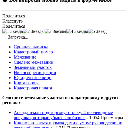
Поделиться
Класснуть
Поделиться
Загрузка...
Срочная выписка
Кадастровый номер
Межевание
Сделано межевание
Земельный участок
Нюансы регистрации
Юридическое лицо
Карта города
Кадастровая палата
Смотрите земельные участки по кадастровому в других
регионах
Аренда земли под торговую точку: 4 неочевидные
ловушки, которые убьют ваш бизнес
- 1 054 Просмотры
Как пользоваться промокодами с умом: руководство по
реальной экономии
- 1 351 Просмотры