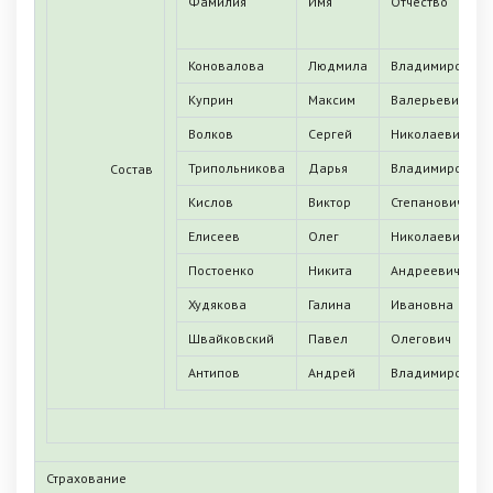
Фамилия
Имя
Отчество
Коновалова
Людмила
Владимировна
Куприн
Максим
Валерьевич
Волков
Сергей
Николаевич
Трипольникова
Дарья
Владимировна
Состав
Кислов
Виктор
Степанович
Елисеев
Олег
Николаевич
Постоенко
Никита
Андреевич
Худякова
Галина
Ивановна
Швайковский
Павел
Олегович
Антипов
Андрей
Владимирович
Страхование