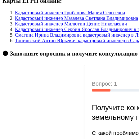
Карты ЕГРП онлайн:
Кадастровый инженер Грибанова Мария Сергеевна
Кадастровый инженер Мазалева Светлана Владимировна
Кадастровый инженер Милютин Денис Николаевич
Кадастровый инженер Сербин Ярослав Владимирович в п
Смагина Ирина Владимировна кадастровый инженер в Ли
Топильский Антон Юрьевич кадастровый инженер в Сарат
🟠 Заполните опросник и получите консультацию