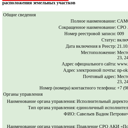
расположения земельных участков
Общие сведения
Полное наименование:
САМ
Сокращенное наименование:
СРО
Номер реестровой записи:
009
Статус:
включ
Дата включения в Реестр:
21.10
Местоположение:
Место
23, 2
Адрес официального сайта:
www.n
Адрес электронной почты:
np-ok
Почтовый адрес:
Место
23, 2
Номер (номера) контактного телефона:
+7 (9
Органы управления
Наименование органа управления:
Исполнительный директ
Тип органа управления:
единоличный исполнител
ФИО:
Савельев Вадим Петрови
Наименование органа управления:
Правление СРО АКИ «По