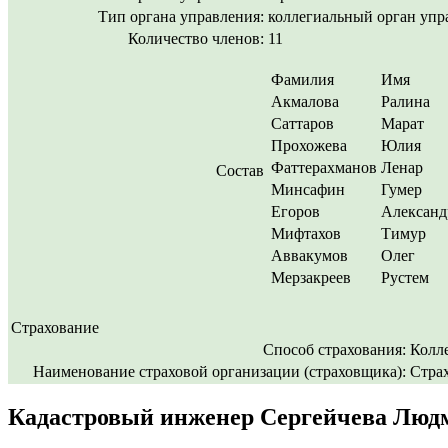
Тип органа управления:
коллегиальный орган упр
Количество членов:
11
Фамилия
Имя
Акмалова
Ралина
Саттаров
Марат
Прохожева
Юлия
Фаттерахманов
Ленар
Состав
Минсафин
Гумер
Егоров
Александ
Мифтахов
Тимур
Аввакумов
Олег
Мерзакреев
Рустем
Страхование
Способ страхования:
Колл
Наименование страховой организации (страховщика):
Стра
Кадастровый инженер Сергейчева Людм