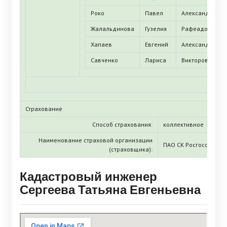
Роко
Павел
Александрович
Жалальдинова
Гузелия
Рафеадовна
Хапаев
Евгений
Александрович
Савченко
Лариса
Викторовна
Страхование
Способ страхования:
коллективное
Наименование страховой организации
ПАО СК Росгосстрах
(страховщика):
Кадастровый инженер
Сергеева Татьяна Евгеньевна