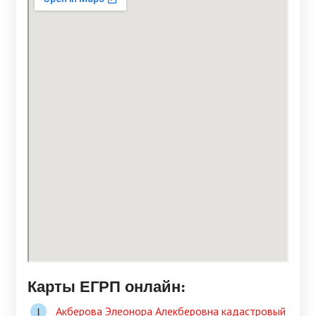
Карты ЕГРП онлайн:
Акберова Элеонора Алекберовна кадастровый