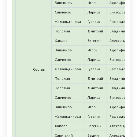
Вишняков
Игорь
Адольфович
Савченко
Лариса
Викторовна
Жалальдинова
Гузелия
Рафеадовна
Пололин
Дмитрий
Владимирович
Хапаев
Евгений
Александрович
Вишняков
Игорь
Адольфович
Савченко
Лариса
Викторовна
Жалальдинова
Гузелия
Рафеадовна
Состав
Пололин
Дмитрий
Владимирович
Пололин
Дмитрий
Владимирович
Савченко
Лариса
Викторовна
Вишняков
Игорь
Адольфович
Жалальдинова
Гузелия
Рафеадовна
Хапаев
Евгений
Александрович
Савитский
Вадим
Александрович