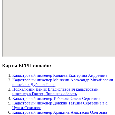
Карты ЕГРП онлайн:
Кадастровый инженер Канаева Екатерина Андреевна
Кадастровый инженер Маняхин Александр Михайлович
в посёлок Дубовая Роща
Подхалюзин Денис Владиславович кадастровый
инженер в Грязях, Липецкая область
Кадастровый инженер Тоболова Олеся Сергеевна
Кадастровый инженер Довжик Татьяна Сергеевна в c.
Чулки-Соколово
Кадастровый инженер Хрыкина Анастасия Олеговна