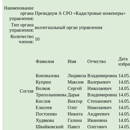
Наименование
органа
Президиум А СРО «Кадастровые инженеры»
управления:
Тип органа
коллегиальный орган управления
управления:
Количество
10
членов:
Дата
Фамилия
Имя
Отчество
избра
Коновалова
Людмила
Владимировна
14.05
Куприн
Максим
Валерьевич
14.05
Волков
Сергей
Николаевич
14.05
Состав
Трипольникова
Дарья
Владимировна
14.05
Кислов
Виктор
Степанович
14.05
Елисеев
Олег
Николаевич
14.05
Постоенко
Никита
Андреевич
14.05
Худякова
Галина
Ивановна
14.05
Швайковский
Павел
Олегович
14.05