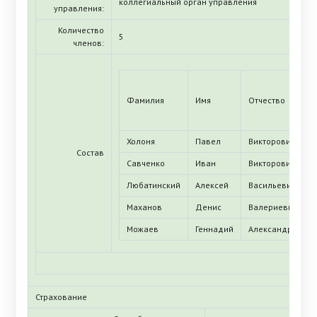
коллегиальный орган управления
управления:
Количество
5
членов:
Фамилия
Имя
Отчество
Холоня
Павел
Викторович
Состав
Савченко
Иван
Викторович
Любатинский
Алексей
Васильевич
Маханов
Денис
Валериевич
Можаев
Геннадий
Александрович
Страхование