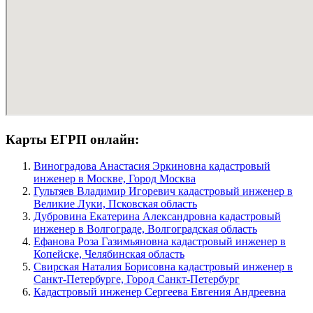
Карты ЕГРП онлайн:
Виноградова Анастасия Эркиновна кадастровый
инженер в Москве, Город Москва
Гультяев Владимир Игоревич кадастровый инженер в
Великие Луки, Псковская область
Дубровина Екатерина Александровна кадастровый
инженер в Волгограде, Волгоградская область
Ефанова Роза Газимьяновна кадастровый инженер в
Копейске, Челябинская область
Свирская Наталия Борисовна кадастровый инженер в
Санкт-Петербурге, Город Санкт-Петербург
Кадастровый инженер Сергеева Евгения Андреевна