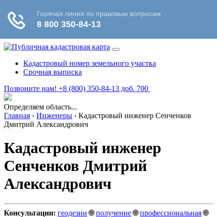
Кадастровый номер земельного участка
Срочная выписка
Позвоните нам! +8 (800) 350-84-13 доб. 700
Определяем область...
Главная
›
Инженеры
›
Кадастровый инженер Сенченков
Дмитрий Александрович
Кадастровый инженер
Сенченков Дмитрий
Александрович
Консультации:
геодезии
🌐
получение
🌐
профессиональная
🌐