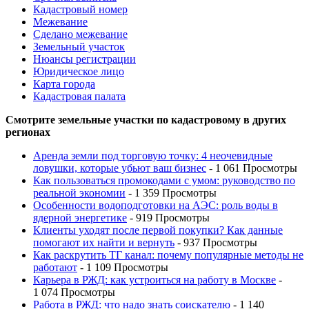
Кадастровый номер
Межевание
Сделано межевание
Земельный участок
Нюансы регистрации
Юридическое лицо
Карта города
Кадастровая палата
Смотрите земельные участки по кадастровому в других
регионах
Аренда земли под торговую точку: 4 неочевидные
ловушки, которые убьют ваш бизнес
- 1 061 Просмотры
Как пользоваться промокодами с умом: руководство по
реальной экономии
- 1 359 Просмотры
Особенности водоподготовки на АЭС: роль воды в
ядерной энергетике
- 919 Просмотры
Клиенты уходят после первой покупки? Как данные
помогают их найти и вернуть
- 937 Просмотры
Как раскрутить ТГ канал: почему популярные методы не
работают
- 1 109 Просмотры
Карьера в РЖД: как устроиться на работу в Москве
-
1 074 Просмотры
Работа в РЖД: что надо знать соискателю
- 1 140