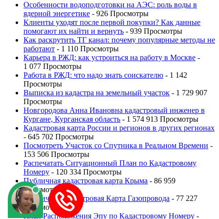
Особенности водоподготовки на АЭС: роль воды в
ядерной энергетике
- 926 Просмотры
Клиенты уходят после первой покупки? Как данные
помогают их найти и вернуть
- 939 Просмотры
Как раскрутить ТГ канал: почему популярные методы не
работают
- 1 110 Просмотры
Карьера в РЖД: как устроиться на работу в Москве
-
1 077 Просмотры
Работа в РЖД: что надо знать соискателю
- 1 142
Просмотры
Выписка из кадастра на земельный участок
- 1 729 907
Просмотры
Новгородова Анна Ивановна кадастровый инженер в
Кургане, Курганская область
- 1 574 913 Просмотры
Кадастровая карта России и регионов в других регионах
- 645 702 Просмотры
Посмотреть Участок со Спутника в Реальном Времени
-
153 506 Просмотры
Распечатать Ситуационный План по Кадастровому
Номеру
- 120 334 Просмотры
Публичная кадастровая карта Крыма
- 86 959
Просмотры
Публичная Кадастровая Карта Газопровода
- 77 227
Просмотры
План Расположения Эпу по Кадастровому Номеру
-