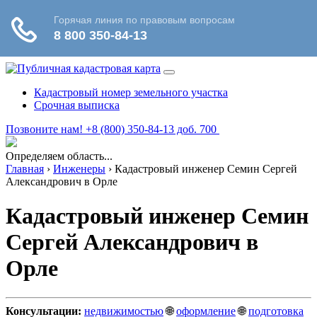
Кадастровый номер земельного участка
Срочная выписка
Позвоните нам! +8 (800) 350-84-13 доб. 700
Определяем область...
Главная
›
Инженеры
›
Кадастровый инженер Семин Сергей
Александрович в Орле
Кадастровый инженер Семин
Сергей Александрович в
Орле
Консультации:
недвижимостью
🌐
оформление
🌐
подготовка