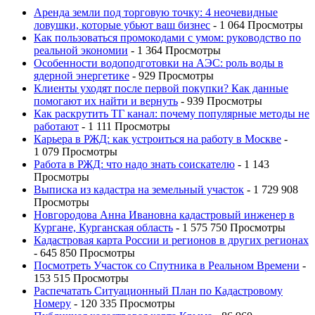
Аренда земли под торговую точку: 4 неочевидные
ловушки, которые убьют ваш бизнес
- 1 064 Просмотры
Как пользоваться промокодами с умом: руководство по
реальной экономии
- 1 364 Просмотры
Особенности водоподготовки на АЭС: роль воды в
ядерной энергетике
- 929 Просмотры
Клиенты уходят после первой покупки? Как данные
помогают их найти и вернуть
- 939 Просмотры
Как раскрутить ТГ канал: почему популярные методы не
работают
- 1 111 Просмотры
Карьера в РЖД: как устроиться на работу в Москве
-
1 079 Просмотры
Работа в РЖД: что надо знать соискателю
- 1 143
Просмотры
Выписка из кадастра на земельный участок
- 1 729 908
Просмотры
Новгородова Анна Ивановна кадастровый инженер в
Кургане, Курганская область
- 1 575 750 Просмотры
Кадастровая карта России и регионов в других регионах
- 645 850 Просмотры
Посмотреть Участок со Спутника в Реальном Времени
-
153 515 Просмотры
Распечатать Ситуационный План по Кадастровому
Номеру
- 120 335 Просмотры