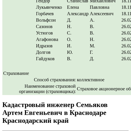
Гейдор
Станислав
Михайлович
18.1
Лукьянченко
Елена
Павловна
18.1
Горбачев
Александр
Алексеевич
18.1
Вольфсон
Д.
А.
26.0
Сазонов
Н.
В.
26.0
Устюгов
С.
В.
26.0
Агафонова
О.
Н.
26.0
Идразов
И.
М.
26.0
Долгов
Ю.
Г.
26.0
Гайдуков
В.
Д.
26.0
Страхование
Способ страхования:
коллективное
Наименование страховой
Страховое акционерное о
организации (страховщика):
Кадастровый инженер Семьяков
Артем Евгеньевич в Краснодаре
Краснодарский край