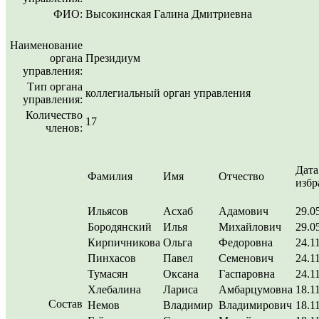
ФИО:
Высокинская Галина Дмитриевна
Наименование
органа
Президиум
управления:
Тип органа
коллегиальный орган управления
управления:
Количество
17
членов:
Дата
Фамилия
Имя
Отчество
избр
Ильясов
Асхаб
Адамович
29.0
Бородянский
Илья
Михайлович
29.0
Кирпичникова
Ольга
Федоровна
24.1
Пинхасов
Павел
Семенович
24.1
Тумасян
Оксана
Гаспаровна
24.1
Хлебалина
Лариса
Амбарцумовна
18.1
Состав
Немов
Владимир
Владимирович
18.1