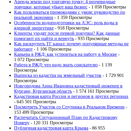
Аренда земли под торговую точку: 4 неочевидные
ловушки, которые убьют ваш бизнес
- 1 058 Просмотры
Как пользоваться промокодами с умом: руководство по
реальной экономии
- 1 359 Просмотры
Особенности водоподготовки на АЭС: роль воды в
ядерной энергетике
- 918 Просмотры
Клиенты уходят после первой покупки? Как данные
помогают их найти и вернуть
- 935 Просмотры
Как раскрутить ТГ канал: почему популярные методы не
работают
- 1 106 Просмотры
Карьера в РЖД: как устроиться на работу в Москве
-
1 072 Просмотры
Работа в РЖД: что надо знать соискателю
- 1 139
Просмотры
Выписка из кадастра на земельный участок
- 1 729 901
Просмотры
Новгородова Анна Ивановна кадастровый инженер в
Кургане, Курганская область
- 1 574 161 Просмотры
Кадастровая карта России и регионов в других регионах
- 645 501 Просмотры
Посмотреть Участок со Спутника в Реальном Времени
-
153 499 Просмотры
Распечатать Ситуационный План по Кадастровому
Номеру
- 120 331 Просмотры
Публичная кадастровая карта Крыма
- 86 955