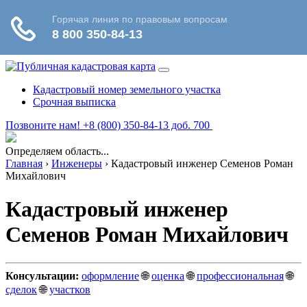
Кадастровый номер земельного участка
Срочная выписка
Позвоните нам! +8 (800) 350-84-13 доб. 700
Определяем область...
Главная
›
Инженеры
›
Кадастровый инженер Семенов Роман
Михайлович
Кадастровый инженер
Семенов Роман Михайлович
Консультации:
оформление
🌐
оценка
🌐
профессиональная
🌐
сделок
🌐
участков