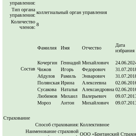
управления:
Тип органа
коллегиальный орган управления
управления:
Количество
8
членов:
Дата
Фамилия
Имя
Отчество
избрания
Кочергин
Геннадий
Михайлович
24.06.202
Состав
Чижов
Игорь
Федорович
31.07.201
Абдулов
Рамиль
Энварович
31.07.201
Полянская
Ирина
Алексеевна
02.06.201
Сусакова
Наталья
Александровна
02.06.201
Любимов
Михаил
Валерьевич
09.07.201
Мороз
Антон
Михайлович
09.07.201
Страхование
Способ страхования:
Коллективное
Наименование страховой
ООО «Британский Страхо