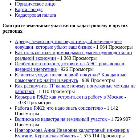
Юридическое лицо
Карта города
Кадастровая палата
Смотрите земельные участки по кадастровому в других
регионах
Аренда земли под торговую точку: 4 неочевидные
ловушки, которые убьют ваш бизнес
- 1 064 Просмотры
Как пользоваться промокодами с умом: руководство по
реальной экономии
- 1 363 Просмотры
Особенности водоподготовки на АЭС: роль воды в
ядерной энергетике
- 926 Просмотры
Клиенты уходят после первой покупки? Как данные
помогают их найти и вернуть
- 939 Просмотры
Как раскрутить ТГ канал: почему популярные методы не
работают
- 1 110 Просмотры
Карьера в РЖД: как устроиться на работу в Москве
-
1 078 Просмотры
Работа в РЖД: что надо знать соискателю
- 1 142
Просмотры
Выписка из кадастра на земельный участок
- 1 729 907
Просмотры
Новгородова Анна Ивановна кадастровый инженер в
Кургане, Курганская область
- 1 575 114 Просмотры